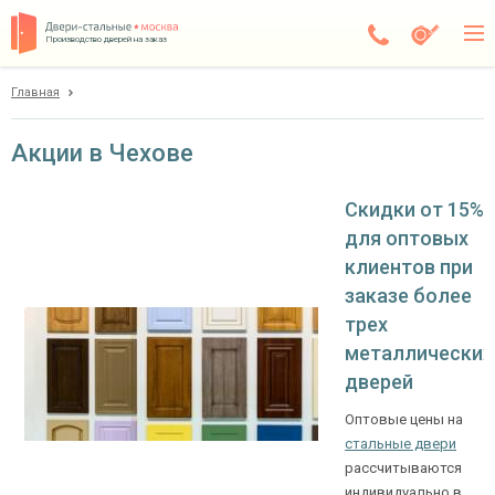
Производство дверей на заказ
Главная
Чехов
Каталог
Акции в Чехове
Доставка
Скидки от 15%
Установка
для оптовых
клиентов при
Галерея
заказе более
Акции
трех
металлических
Покупателям
дверей
Оптовые цены на
О компании
стальные двери
рассчитываются
Контакты
индивидуально в