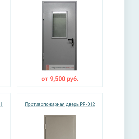
от
9,500
руб.
11
Противопожарная дверь PP-012