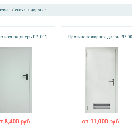
шевые
/
сначала дорогие
ожарная дверь PP-001
Противопожарная дверь PP-0
от
8,400
руб.
от
11,000
руб.