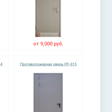
от
9,000
руб.
14
Противопожарная дверь PP-015