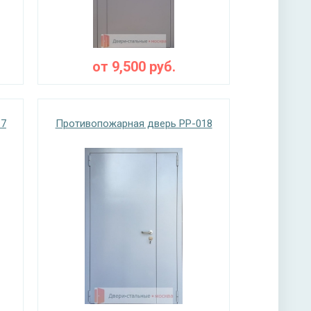
от
9,500
руб.
17
Противопожарная дверь PP-018