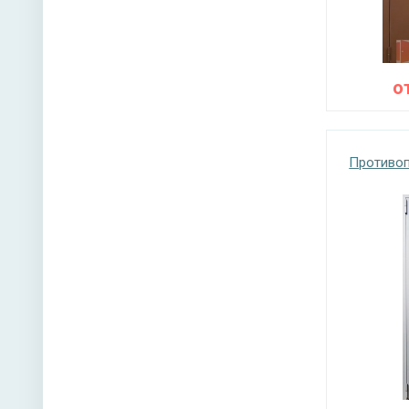
о
Противоп