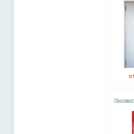
о
Противоп