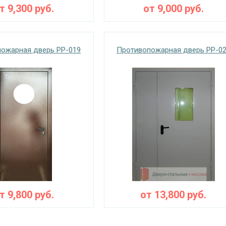
от
9,300
руб.
от
9,000
руб.
ожарная дверь PP-019
Противопожарная дверь PP-0
от
9,800
руб.
от
13,800
руб.