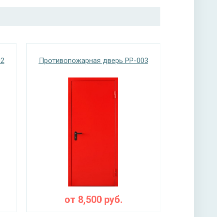
02
Противопожарная дверь PP-003
от
8,500
руб.