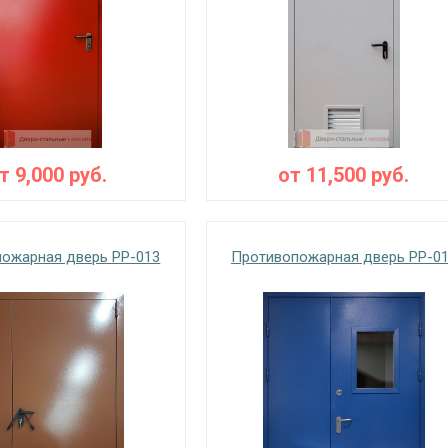
от
9,000
руб.
от
11,500
руб.
ожарная дверь PP-013
Противопожарная дверь PP-0