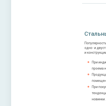
Стальн
Популярност
одно- и двус
и конструкци
При инди
проема н
Продукци
помещен
При поку
тенденци
новинки.