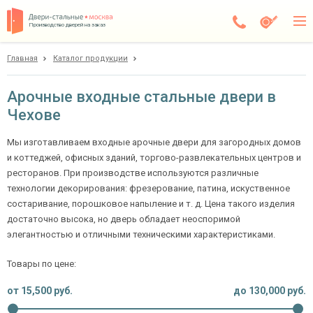
Производство дверей на заказ
Главная
Каталог продукции
Чехов
Каталог
Арочные входные стальные двери в
Чехове
Доставка
Установка
Мы изготавливаем входные арочные двери для загородных домов
и коттеджей, офисных зданий, торгово-развлекательных центров и
Галерея
ресторанов. При производстве используются различные
технологии декорирования: фрезерование, патина, искуственное
Акции
состаривание, порошковое напыление и т. д. Цена такого изделия
достаточно высока, но дверь обладает неоспоримой
Покупателям
элегантностью и отличными техническими характеристиками.
Товары по цене:
О компании
от
15,500
руб.
до
130,000
руб.
Контакты