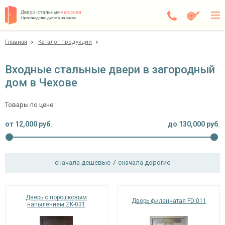
Производство дверей на заказ
Главная
Каталог продукции
Чехов
Каталог
Входные стальные двери в загородный
дом в Чехове
Доставка
Установка
Товары по цене:
Галерея
от
12,000
руб.
до
130,000
руб.
Акции
сначала дешевые
/
сначала дорогие
Покупателям
О компании
Дверь с порошковым
Дверь филенчатая FD-011
напылением ZK-031
Контакты