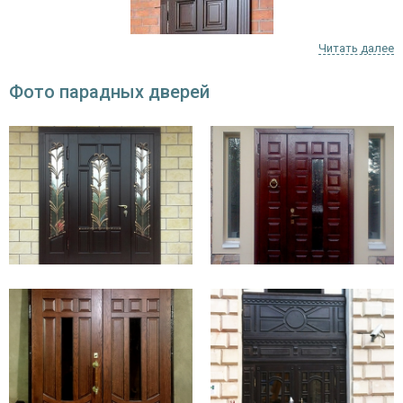
Читать далее
Фото парадных дверей
Стальные уличные конструкции для загородного деревянного дома
или кирпичного коттеджа должны быть не только прочными, но
красивыми и стильными. Ассортимент подтверждает это. Здесь
можно найти модели обычные и арочные с:
ковкой;
стеклопакетом;
коваными решётками;
панелями MDF;
массивом.