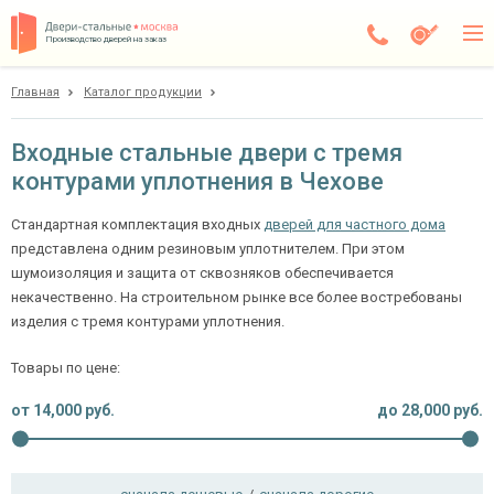
Производство дверей на заказ
Главная
Каталог продукции
Чехов
Каталог
Входные стальные двери с тремя
контурами уплотнения в Чехове
Доставка
Установка
Стандартная комплектация входных
дверей для частного дома
представлена одним резиновым уплотнителем. При этом
Галерея
шумоизоляция и защита от сквозняков обеспечивается
некачественно. На строительном рынке все более востребованы
Акции
изделия с тремя контурами уплотнения.
Покупателям
Товары по цене:
от
14,000
руб.
до
28,000
руб.
О компании
Контакты