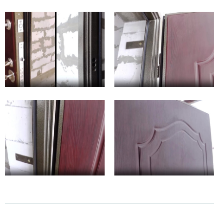
усовершенствование востребовано, также как и для тех, которые
монтируются в частном домовладении. В первом случае
повышается защита от неприятных запахов, которые всегда
проникают из подъезда. Во втором минимизируется попадание
внутрь помещения холодного или горячего уличного воздуха.
Увеличенное количество резиновых уплотнителей
также применяется
в противопожарных
металлоконструкциях
.
Места установки
Трехконтурные железные конструкции устанавливают на:
входах в квартиру или
загородный дом
;
складах, где нужно поддержание определенного
температурного режима;
эвакуационных входах / выходах (огнестойкие
металлоконструкции, где по коробу проклеивается