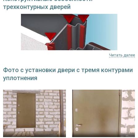
трехконтурных дверей
Читать далее
Фото с установки двери с тремя контурами
уплотнения
Чтобы можно было поставить 3 резиновых контура, требуется
более толстое дверное полотно (8-9,5 см), чем обычно (6 см). Оно
всегда хорошо утеплены изнутри. Благодаря увеличенной толщине,
у производителя появляется возможность постановить больше
уплотнителей, чем в стандартных моделях.
Для изделий, устанавливаемых
в квартиру
, такое