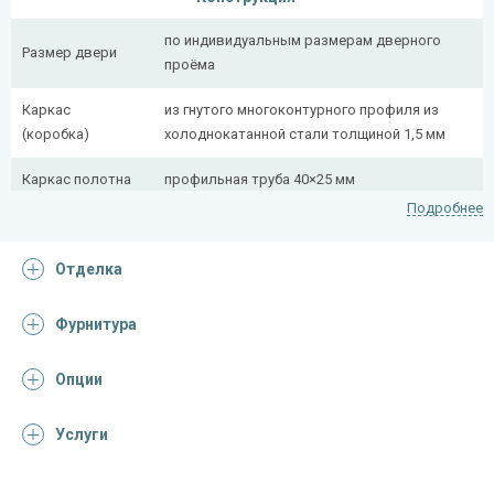
по индивидуальным размерам дверного
Размер двери
проёма
Каркас
из гнутого многоконтурного профиля из
(коробка)
холоднокатанной стали толщиной 1,5 мм
Каркас полотна
профильная труба 40×25 мм
Подробнее
Полотно
снаружи стальной лист толщиной 2,2 мм
Отделка
Притворная
профильная труба 40×25 мм
планка
Фурнитура
Ребра жесткости
профильная труба 40×25 мм (4 шт.)
(усилители)
Опции
Отделка
Услуги
Отделка
порошковое напыление (цвет на выбор)
снаружи