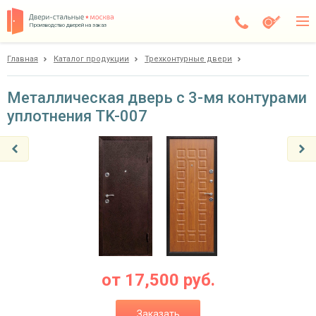
Производство дверей на заказ
Главная
Каталог продукции
Трехконтурные двери
Чехов
Каталог
Металлическая дверь с 3-мя контурами
уплотнения TK-007
Доставка
Установка
Галерея
Акции
Покупателям
О компании
от
17,500
руб.
Контакты
Заказать