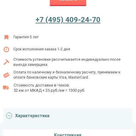
+7 (495) 409-24-70
Ежедневно с 08:00 до 24:00
+7 (495) 409-24-70
Гарантия 5 лет
Срок исполнения заказа 1-2 дня
Стоимость установки рассчитывается индивидуально после
выезда замерщика.
Оплата по наличному и безналичному расчету, принимаем к
оплате банковские карты Visa, MasterCard.
Стоимость доставки в Чехов:
52 км от МКАД × 25 руб./км = 1300 руб.
Характеристики
Конструкция