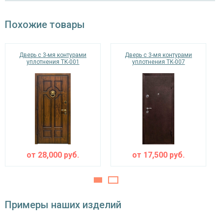
Отделка внутри
МДФ (цвет на выбор)
Похожие товары
Запирающие устройства и фурнитура
Верхний замок
на выбор
Дверь с 3-мя контурами
Дверь с 3-мя контурами
уплотнения TK-001
уплотнения TK-007
«Мосрентген» сейфового типа с нажимной
Нижний замок
ручкой, 3-х ригельный
Глазок
угол обзора 200°
наблюдения
Петли
⌀25 мм (2 шт.)
Противосъемные
от
28,000
руб.
от
17,500
руб.
блокираторы
устройства
Изоляционные материалы
Примеры наших изделий
тройной контур уплотнения,
Звуко- и
минераловатная плита URSA или пенопласт
теплоизоляция