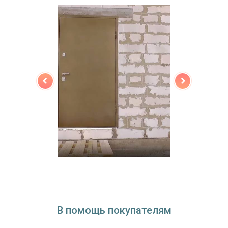
(на выбор)
Особенности модели
Направление
наружное / внутреннее,
открывания
левое / правое (на выбор)
Угол
180°
открывания
В помощь покупателям