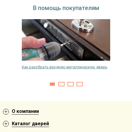
В помощь покупателям
Как разобрать входную металлическую дверь
Как сдел
хлопала
О компании
Каталог дверей