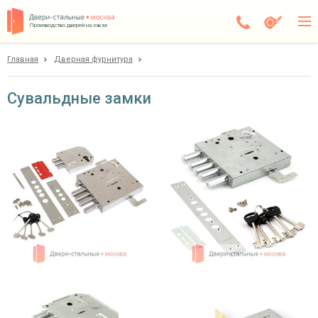
Производство дверей на заказ
Главная
Дверная фурнитура
Чехов
Каталог
Сувальдные замки
Доставка
Установка
Галерея
Акции
Покупателям
О компании
Контакты