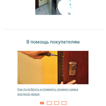
В помощь покупателям
одной
Как подобрать и поменять личинку замка
Как сдел
входной двери
хлопала