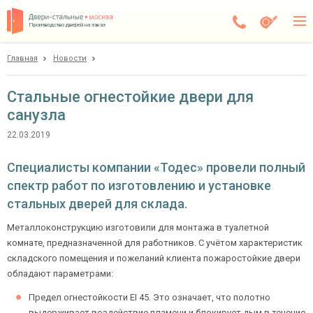
Производство дверей на заказ
Главная
Новости
Чехов
Каталог
Стальные огнестойкие двери для
санузла
Доставка
22.03.2019
Установка
Специалисты компании «Тодес» провели полный
Галерея
спектр работ по изготовлению и установке
Акции
стальных дверей для склада.
Металлоконструкцию изготовили для монтажа в туалетной
Покупателям
комнате, предназначенной для работников. С учётом характеристик
складского помещения и пожеланий клиента пожаростойкие двери
О компании
обладают параметрами:
Предел огнестойкости EI 45. Это означает, что полотно
Контакты
выдерживает воздействие пламени и блокирует дым в течение