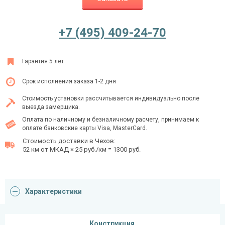
+7 (495) 409-24-70
Ежедневно с 08:00 до 24:00
+7 (495) 409-24-70
Гарантия 5 лет
Срок исполнения заказа 1-2 дня
Стоимость установки рассчитывается индивидуально после
выезда замерщика.
Оплата по наличному и безналичному расчету, принимаем к
оплате банковские карты Visa, MasterCard.
Стоимость доставки в Чехов:
52 км от МКАД × 25 руб./км = 1300 руб.
Характеристики
Конструкция