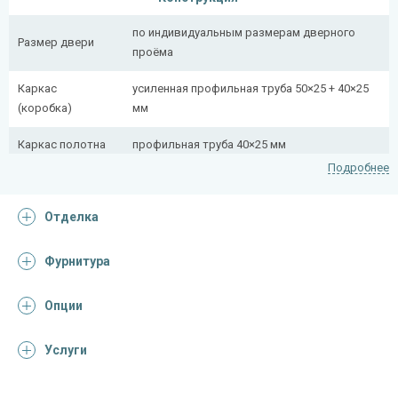
по индивидуальным размерам дверного
Размер двери
проёма
Каркас
усиленная профильная труба 50×25 + 40×25
(коробка)
мм
Каркас полотна
профильная труба 40×25 мм
Подробнее
Полотно
снаружи стальной лист толщиной 2,2 мм
Отделка
Притворная
профильная труба 40×25 мм
планка
Фурнитура
Ребра жесткости
профильная труба 40×25 мм (2 шт.)
(усилители)
Опции
Отделка
Услуги
Отделка
панель из массива дуба 20 мм (цвет и
снаружи
фрезеровка на выбор)