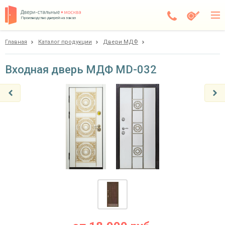
Производство дверей на заказ
Главная
Каталог продукции
Двери МДФ
Чехов
Каталог
Входная дверь МДФ MD-032
Доставка
Установка
Галерея
Акции
Покупателям
О компании
Контакты