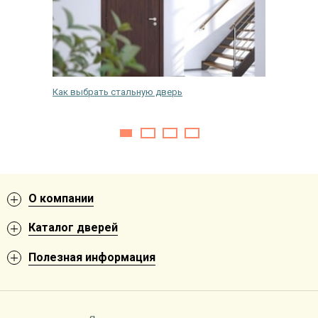
кой
Как выбрать стальную дверь
На что о
двери в
О компании
Каталог дверей
Полезная информация