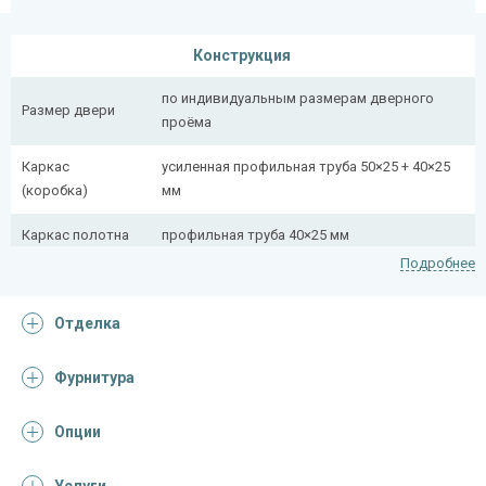
Конструкция
по индивидуальным размерам дверного
Размер двери
проёма
Каркас
усиленная профильная труба 50×25 + 40×25
(коробка)
мм
Каркас полотна
профильная труба 40×25 мм
Подробнее
Полотно
снаружи стальной лист толщиной 2,2 мм
Отделка
Притворная
профильная труба 40×25 мм
планка
Фурнитура
Ребра жесткости
профильная труба 40×25 мм (2 шт.)
(усилители)
Опции
Отделка