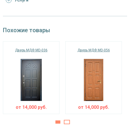
Услуги
Отделка
панель из МДФ 10 мм (цвет и фрезеровка на
снаружи
выбор)
панель из МДФ 10 мм (цвет и фрезеровка на
Отделка внутри
Похожие товары
выбор)
Запирающие устройства и фурнитура
Дверь МДФ MD-036
Дверь МДФ MD-056
сувальдный (сейфовый) «ПРО-САМ 799», 3-х
Верхний замок
ригельный, 2-х оборотный
цилиндровый «ПРО-САМ ЗВ 4-31/55» с
Нижний замок
нажимной ручкой, 3-х ригельный, 2-х
оборотный
Глазок
угол обзора 200°
наблюдения
от
14,000
руб.
от
14,000
руб.
Петли
⌀25 мм (3 шт.)
Противосъемные
блокираторы