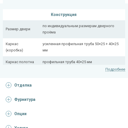
Конструкция
по индивидуальным размерам дверного
Размер двери
проёма
Каркас
усиленная профильная труба 50×25 + 40×25
(коробка)
мм
Каркас полотна
профильная труба 40×25 мм
Подробнее
Полотно
снаружи стальной лист толщиной 2,2 мм
Отделка
Притворная
профильная труба 40×25 мм
планка
Фурнитура
Ребра жесткости
профильная труба 40×25 мм (2 шт.)
(усилители)
Опции
Отделка