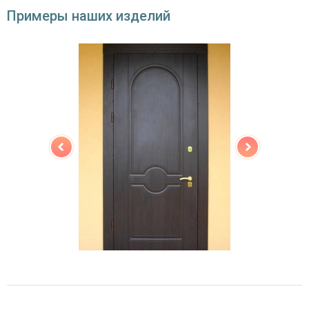
устройства
Примеры наших изделий
Изоляционные материалы
двойной контур уплотнения,
Звуко- и
минераловатная плита URSA или пенопласт
теплоизоляция
(на выбор)
Особенности модели
Направление
наружное / внутреннее,
открывания
левое / правое (на выбор)
Угол
180°
открывания