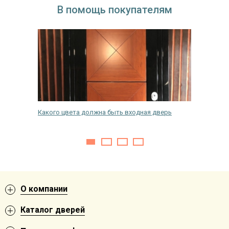
В помощь покупателям
не
Какого цвета должна быть входная дверь
Как снят
двери
О компании
Каталог дверей