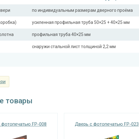
двери
по индивидуальным размерам дверного проёма
коробка)
усиленная профильная труба 50×25 + 40×25 мм
полотна
профильная труба 40×25 мм
снаружи стальной лист толщиной 2,2 мм
ная планка
профильная труба 40×25 мм
сткости
профильная труба 40×25 мм (2 шт.)
ли)
ери
Отделка
е товары
 снаружи
лист металла с декоративной фотопечатью
винилискожа с поролоном 0,5 мм (цвет и рисунок 
 внутри
или Ламинат по выбору заказчика.
 фотопечатью FP-008
Дверь с фотопечатью FP-023
Запирающие устройства и фур