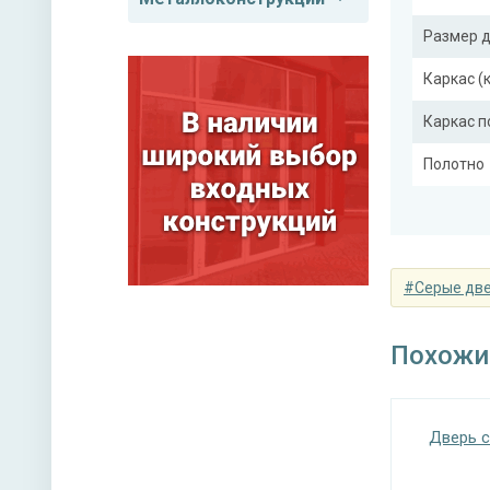
Размер 
Каркас (
Каркас 
Полотно
Притвор
Ребра же
(усилите
#Серые дв
Похожи
Отделка
Отделка
Дверь с