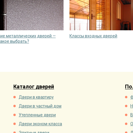
ие металлических дверей —
Классы входных дверей
какое выбрать?
Каталог дверей
По
Двери в квартиру
Ф
Двери в частный дом
Н
Утепленные двери
В
Двери эконом-класса
О
Элитные двери
Д