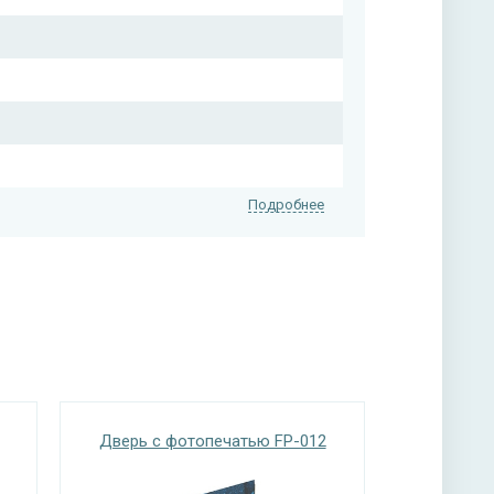
Подробнее
на выбор); возможен вариант отделки МДФ
Дверь с фотопечатью FP-012
нитура