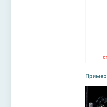
Верхний
Нижний 
Глазок 
Петли
Противо
устройс
о
Звуко- и
теплоиз
Пример
Направл
открыва
Угол от