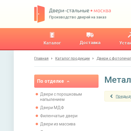
Производство дверей на заказ
Доставка
Каталог
Уста
Главная
Каталог продукции
Двери с фотопеча
Метал
По отделке
Двери с порошковым
Предыд
напылением
Двери МДФ
Филенчатые двери
Двери из массива