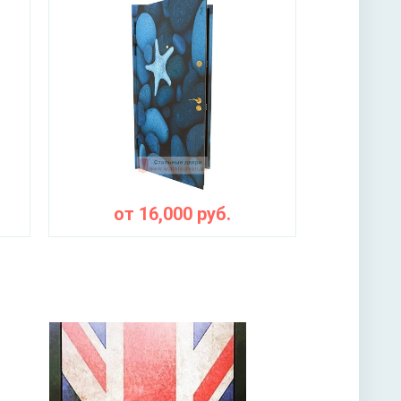
3-х ригельный
ы
от
16,000
руб.
лита URSA