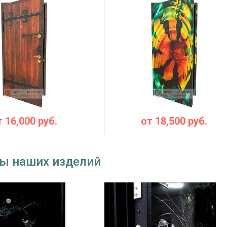
 замок
«Мосрентген» сейфового типа с нажимной ручкой, 
замок
на выбор
наблюдения
угол обзора 200°
⌀22 мм (2 шт.)
съемные
блокираторы
тва
Изоляционные материал
т
16,000
руб.
от
18,500
руб.
одинарный контур уплотнения, минераловатная п
оляция
ы наших изделий
Особенности модели
ение
наружное / внутреннее,
ния
левое / правое (на выбор)
крывания
180°