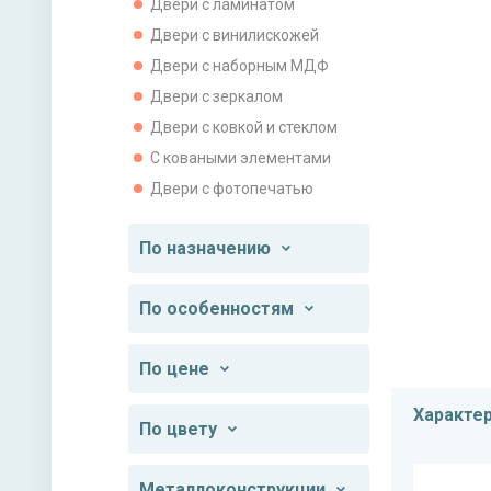
Двери с ламинатом
Двери с винилискожей
Двери с наборным МДФ
Двери с зеркалом
Двери с ковкой и стеклом
С коваными элементами
Двери с фотопечатью
По назначению
По особенностям
По цене
Характе
По цвету
Металлоконструкции