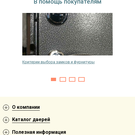
В помощь покупателям
ерь
Критерии выбора замков и фурнитуры
Как пер
двери в
О компании
Каталог дверей
Полезная информация