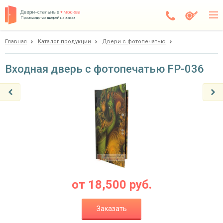
Производство дверей на заказ
Главная
Каталог продукции
Двери с фотопечатью
Чехов
Каталог
Входная дверь с фотопечатью FP-036
Доставка
Установка
Галерея
Акции
Покупателям
от
18,500
руб.
О компании
Заказать
Контакты