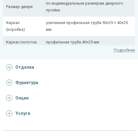
по индивидуальным размерам дверного
Размер двери
проёма
Каркас
усиленная профильная труба 50×25 + 40×25
(коробка)
мм
Каркас полотна
профильная труба 40×25 мм
Подробнее
Полотно
снаружи стальной лист толщиной 2,2 мм
Отделка
Притворная
профильная труба 40×25 мм
планка
Фурнитура
Ребра жесткости
профильная труба 40×25 мм (2 шт.)
(усилители)
Опции
Отделка
Услуги
Отделка
лист металла с декоративной фотопечатью
снаружи
винилискожа с поролоном 0,5 мм (цвет и