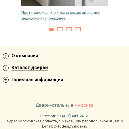
уками
Противопожарные и технические двери для
Как защ
медицинских учреждений
животн
О компании
Каталог дверей
Полезная информация
Телефон:
+7 (495) 409-24-70
Адрес:
Московская область
,
г. Чехов
,
Симферопольское ш., вл. 9
E-mail:
D-Todes@yandex.ru