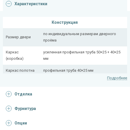
Характеристики
Конструкция
по индивидуальным размерам дверного
Размер двери
проёма
Каркас
усиленная профильная труба 50×25 + 40×25
(коробка)
мм
Каркас полотна
профильная труба 40×25 мм
Подробнее
Полотно
снаружи стальной лист толщиной 2,2 мм
Отделка
Притворная
профильная труба 40×25 мм
планка
Фурнитура
Ребра жесткости
профильная труба 40×25 мм (2 шт.)
(усилители)
Опции