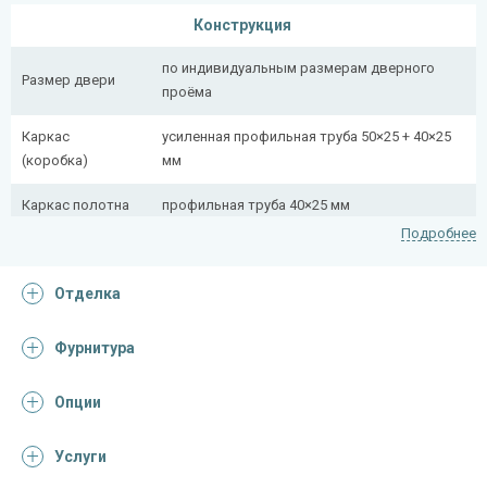
Конструкция
по индивидуальным размерам дверного
Размер двери
проёма
Каркас
усиленная профильная труба 50×25 + 40×25
(коробка)
мм
Каркас полотна
профильная труба 40×25 мм
Подробнее
Полотно
снаружи стальной лист толщиной 2,2 мм
Отделка
Притворная
профильная труба 40×25 мм
планка
Фурнитура
Ребра жесткости
профильная труба 40×25 мм (2 шт.)
(усилители)
Опции
Отделка
Услуги
Отделка
порошковое напыление с коваными