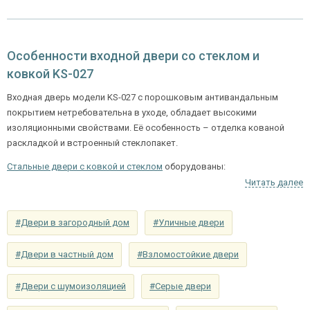
снаружи
элементами (цвет на выбор)
Отделка внутри
ламинат (цвет на выбор)
Особенности входной двери со стеклом и
Запирающие устройства и фурнитура
ковкой KS-027
«Мосрентген» сейфового типа с нажимной
Входная дверь модели KS-027 с порошковым антивандальным
Нижний замок
ручкой, 3-х ригельный
покрытием нетребовательна в уходе, обладает высокими
изоляционными свойствами. Её особенность – отделка кованой
Верхний замок
на выбор
раскладкой и встроенный стеклопакет.
Глазок
Стальные двери с ковкой и стеклом
оборудованы:
угол обзора 200°
наблюдения
Читать далее
качественным стальным коробом,
полотном из холоднокатаной стали 2,2 мм с притворной
Петли
⌀25 мм (2 шт.)
полосой,
#Двери в загородный дом
#Уличные двери
Противосъемные
двумя ребрами жесткости для укрепления полотна,
блокираторы
устройства
современные утеплители служат гарантией высокой
#Двери в частный дом
#Взломостойкие двери
шумоизоляции и сохранения внутреннего тепла, на выбор
Изоляционные материалы
покупателя утепление УРСА или пенопласт.
#Двери с шумоизоляцией
#Серые двери
Базовый комплект для модели представлен следующей
двойной контур уплотнения,