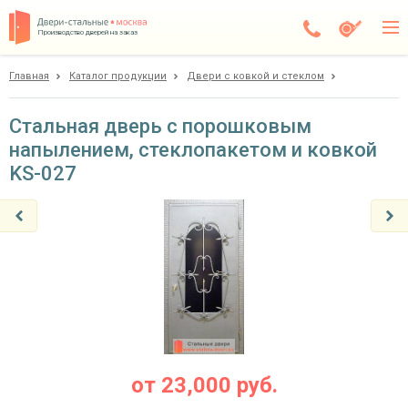
Производство дверей на заказ
Главная
Каталог продукции
Двери с ковкой и стеклом
Чехов
Каталог
Стальная дверь с порошковым
напылением, стеклопакетом и ковкой
Доставка
KS-027
Установка
Галерея
Акции
Покупателям
О компании
от
23,000
руб.
Контакты