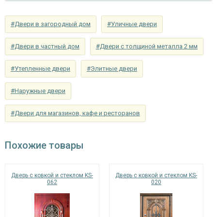
панель МДФ с коваными элементами (цвет
Отделка внутри
на выбор)
#Двери в загородный дом
#Уличные двери
Запирающие устройства и фурнитура
#Двери в частный дом
#Двери с толщиной металла 2 мм
«Мосрентген» сейфового типа с нажимной
Нижний замок
#Утепленные двери
#Элитные двери
ручкой, 3-х ригельный
#Наружные двери
Верхний замок
на выбор
Петли
⌀25 мм (3 шт.)
#Двери для магазинов, кафе и ресторанов
Противосъемные
блокираторы
устройства
Похожие товары
Изоляционные материалы
Дверь с ковкой и стеклом KS-
Дверь с ковкой и стеклом KS-
двойной контур уплотнения,
062
020
Звуко- и
минераловатная плита URSA или пенопласт
теплоизоляция
(на выбор)