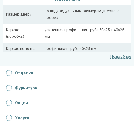
по индивидуальным размерам дверного
Размер двери
проёма
Каркас
усиленная профильная труба 50×25 + 40×25
(коробка)
мм
Каркас полотна
профильная труба 40×25 мм
Подробнее
Полотно
снаружи стальной лист толщиной 2,2 мм
Отделка
Притворная
профильная труба 40×25 мм
планка
Фурнитура
Ребра жесткости
профильная труба 40×25 мм (2 шт.)
(усилители)
Опции
Отделка
Услуги
Отделка
панель МДФ с коваными элементами (цвет
снаружи
на выбор)