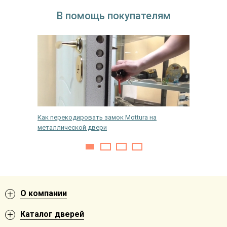
В помощь покупателям
 в дом —
Как перекодировать замок Mottura на
Стильно
металлической двери
зеркаль
О компании
Каталог дверей