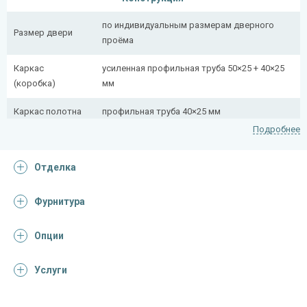
по индивидуальным размерам дверного
Размер двери
проёма
Каркас
усиленная профильная труба 50×25 + 40×25
(коробка)
мм
Каркас полотна
профильная труба 40×25 мм
Подробнее
Полотно
снаружи стальной лист толщиной 2,2 мм
Отделка
Притворная
профильная труба 40×25 мм
планка
Фурнитура
Ребра жесткости
профильная труба 40×25 мм (2 шт.)
(усилители)
Опции
Отделка
Услуги
Отделка
панель из МДФ 10 мм (цвет и фрезеровка на
снаружи
выбор) + кованая решетка и стеклопакет