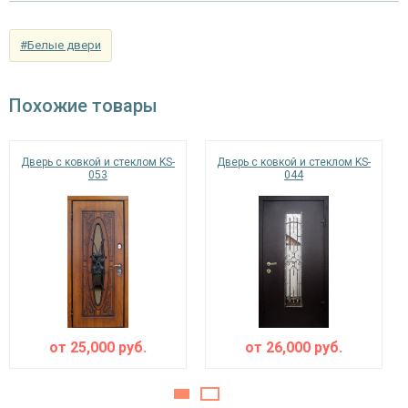
панель из МДФ 10 мм (цвет и фрезеровка на
Отделка внутри
выбор)
#Белые двери
Запирающие устройства и фурнитура
Похожие товары
сувальдный (сейфовый) «ПРО-САМ 799», 3-х
Верхний замок
ригельный, 2-х оборотный
Дверь с ковкой и стеклом KS-
Дверь с ковкой и стеклом KS-
цилиндровый «ПРО-САМ ЗВ 4-31/55» с
053
044
Нижний замок
нажимной ручкой, 3-х ригельный, 2-х
оборотный
Глазок
по желанию
наблюдения
Петли
⌀25 мм (2 шт.)
Противосъемные
от
25,000
руб.
от
26,000
руб.
блокираторы
устройства
Изоляционные материалы