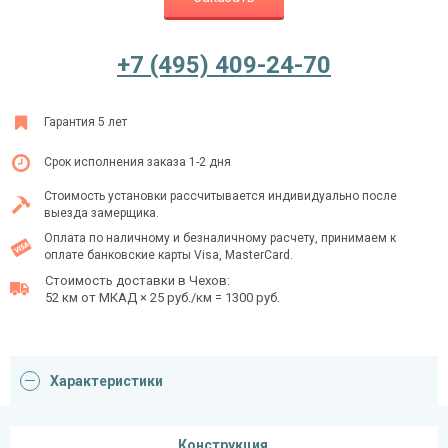
+7 (495) 409-24-70
Ежедневно с 08:00 до 24:00
+7 (495) 409-24-70
Гарантия 5 лет
Срок исполнения заказа 1-2 дня
Стоимость установки рассчитывается индивидуально после
выезда замерщика.
Оплата по наличному и безналичному расчету, принимаем к
оплате банковские карты Visa, MasterCard.
Стоимость доставки в Чехов:
52 км от МКАД × 25 руб./км = 1300 руб.
Характеристики
Конструкция