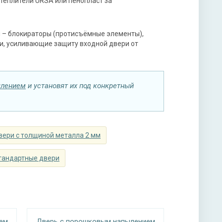
утеплители URSA или пенопласт за
мной ручкой, 3-х ригельный, 2-х оборотный
 – блокираторы (протисъёмные элементы),
ки, усиливающие защиту входной двери от
ы
ылением
и установят их под конкретный
ая плита URSA или пенопласт (на выбор)
ери с толщиной металла 2 мм
тандартные двери
ем
Дверь с порошковым напылением