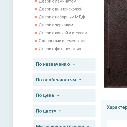
Двери с ламинатом
Двери с винилискожей
Двери с наборным МДФ
Двери с зеркалом
Двери с ковкой и стеклом
С коваными элементами
Двери с фотопечатью
По назначению
По особенностям
По цене
Характе
По цвету
Металлоконструкции