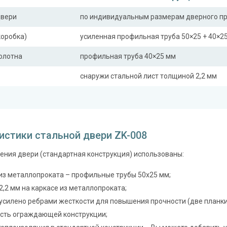
двери
по индивидуальным размерам дверного п
коробка)
усиленная профильная труба 50×25 + 40×2
полотна
профильная труба 40×25 мм
снаружи стальной лист толщиной 2,2 мм
ная планка
профильная труба 40×25 мм
сткости (усилители)
профильная труба 40×25 мм (2 шт.)
истики стальной двери ZK-008
Отделка
ения двери (стандартная конструкция) использованы:
 снаружи
порошковое напыление (цвет на выбор)
 внутри
из металлопроката – профильные трубы 50х25 мм;
панель из МДФ 10 мм (цвет и фрезеровка 
2,2 мм на каркасе из металлопроката;
Запирающие устройства и фур
усилено ребрами жесткости для повышения прочности (две планки
 замок
сть ограждающей конструкции;
сувальдный (сейфовый) «ПРО-САМ 799», 3-