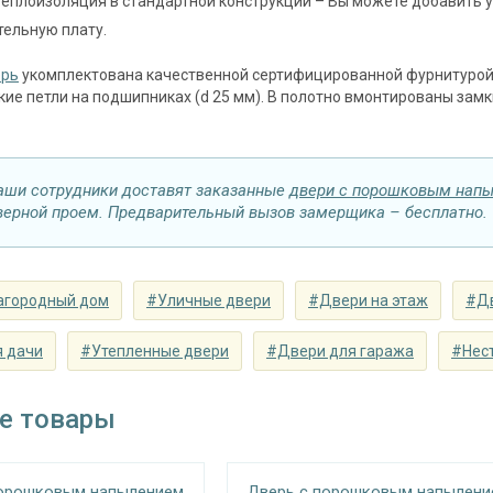
теплоизоляция в стандартной конструкции – Вы можете добавить 
замок
цилиндровый «ПРО-САМ ЗВ 4-31/55» с нажи
ельную плату.
наблюдения
угол обзора 200°
ерь
укомплектована качественной сертифицированной фурнитурой
ие петли на подшипниках (d 25 мм). В полотно вмонтированы зам
⌀25 мм (2 шт.)
съемные устройства
блокираторы
Изоляционные материал
аши сотрудники доставят заказанные
двери с порошковым нап
верной проем. Предварительный вызов замерщика – бесплатно.
 теплоизоляция
двойной контур уплотнения, минераловатн
Особенности модели
агородный дом
#Уличные двери
#Двери на этаж
#Дв
наружное / внутреннее,
ение открывания
левое / правое (на выбор)
 дачи
#Утепленные двери
#Двери для гаража
#Нес
крывания
180°
е товары
порошковым напылением
Дверь с порошковым напылени