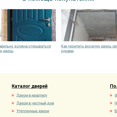
авильно должна открываться
Как укрепить входную дверь с
я дверь
руками
Каталог дверей
По
Двери в квартиру
Ф
Двери в частный дом
Н
Утепленные двери
В