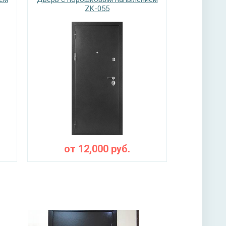
ZK-055
от
12,000
руб.