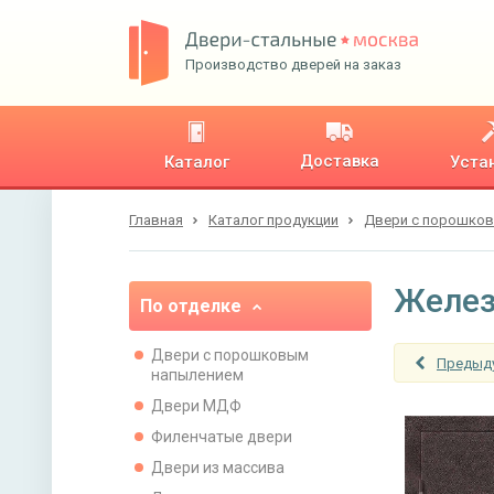
Производство дверей на заказ
Доставка
Каталог
Уста
Главная
Каталог продукции
Двери с порошко
Желез
По отделке
Двери с порошковым
Предыд
напылением
Двери МДФ
Филенчатые двери
Двери из массива