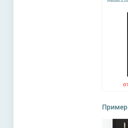
о
Пример