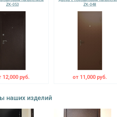
ZK-053
ZK-048
т
12,000
руб.
от
11,000
руб.
ы наших изделий