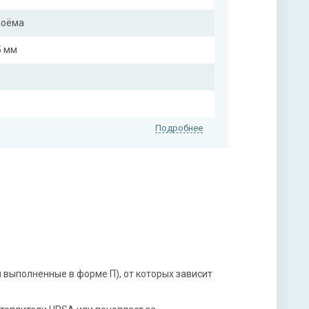
роёма
5 мм
Подробнее
на выбор)
нитура
 выполненные в форме П), от которых зависит
х ригельный, 2-х оборотный