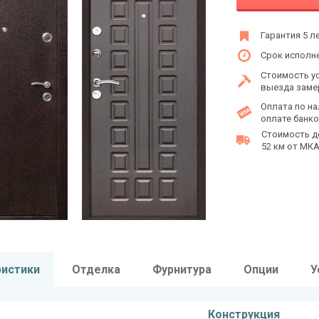
Гарантия 5 л
Срок исполне
Стоимость у
выезда заме
Оплата по на
оплате банко
Стоимость д
52 км от МКАД
ристики
Отделка
Фурнитура
Опции
У
Конструкция