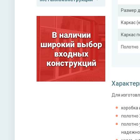
Размер 
Каркас (
Каркас 
Полотно
Притвор
Ребра же
Характер
Для изготовл
Отделка
Отделка
коробка 
полотно 
полотно 
Верхний
надежно