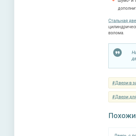
шумо- и 
Нижний 
дополнит
Глазок 
Стальная дв
цилиндрическ
Петли
взлома.
Противо
Н
д
Звуко- и
#Двери в з
Направл
#Двери для
Угол от
Похожи
Дверь с 