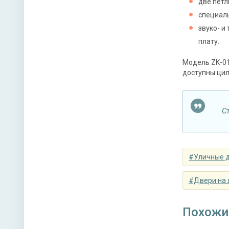
две петл
специаль
Верхний
звуко- и
плату.
Нижний 
Модель ZK-01
Глазок 
доступны цили
Петли
Противо
С
Звуко- и
#Уличные 
#Двери на 
Направл
Похожи
Угол от