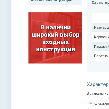
Характе
Размер 
Каркас (
Каркас 
Полотно
Притвор
Ребра же
Характер
В стандартно
Отделка
Отделка
блокират