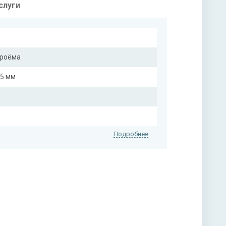
слуги
проёма
25 мм
Подробнее
 на выбор)