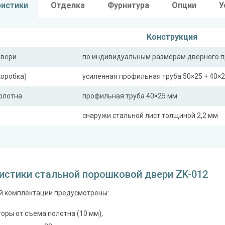
ристики
Отделка
Фурнитура
Опции
У
Конструкция
двери
по индивидуальным размерам дверного 
коробка)
усиленная профильная труба 50×25 + 40×
полотна
профильная труба 40×25 мм
снаружи стальной лист толщиной 2,2 мм
ная планка
профильная труба 40×25 мм
сткости (усилители)
профильная труба 40×25 мм (2 шт.)
истики стальной порошковой двери ZK-012
Отделка
й комплектации предусмотрены:
 снаружи
порошковое напыление (цвет на выбор)
 внутри
оры от съема полотна (10 мм),
панель из МДФ 10 мм (цвет и фрезеровка