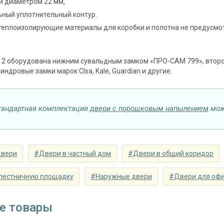
и диаметром 22 мм,
Запирающие устройства и фур
ный уплотнительный контур.
 замок
 теплоизолирующие материалы для коробки и полотна не предусмо
на выбор
замок
сувальдный (сейфовый) «ПРО-САМ 799», 3
2 оборудована нижним сувальдным замком «ПРО-САМ 799», второй
наблюдения
200°
ндровые замки марок CIsa, Kale, Guardian и другие.
⌀25 мм (2 шт.)
съемные устройства
блокираторы
тандартная комплектация
двери с порошковым напылением
мож
Изоляционные материал
 теплоизоляция
двойной контур уплотнения, минераловат
двери
#Двери в частный дом
#Двери в общий коридор
Особенности модели
лестничную площадку
#Наружные двери
#Двери для оф
наружное / внутреннее,
ение открывания
левое / правое (на выбор)
е товары
крывания
180°