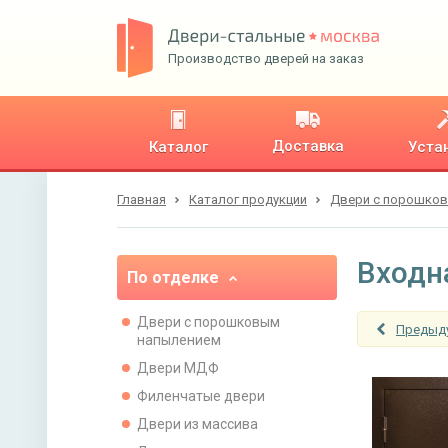
Производство дверей на заказ
Доставка
Каталог
Уста
Главная
Каталог продукции
Двери с порошко
Входн
По отделке
Двери с порошковым
Предыд
напылением
Двери МДФ
Филенчатые двери
Двери из массива