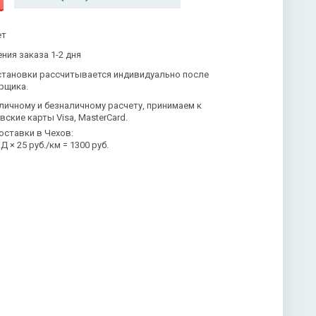
ет
ния заказа 1-2 дня
становки рассчитывается индивидуально после
рщика.
личному и безналичному расчету, принимаем к
вские карты Visa, MasterCard.
оставки в Чехов:
 × 25 руб./км = 1300 руб.