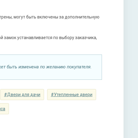
нитура
трены, могут быть включены за дополнительную
-х ригельный, 2-х оборотный
 замок устанавливается по выбору заказчика,
ет быть изменена по желанию покупателя.
ы
ная плита URSA или пенопласт (на выбор)
#Двери для дачи
#Утепленные двери
иса