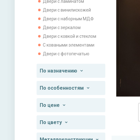
Двери с ламинатом
Двери с винилискожей
Двери с наборным МДФ
Двери с зеркалом
Двери с ковкой и стеклом
С коваными элементами
Двери с фотопечатью
По назначению
По особенностям
По цене
По цвету
Металлоконструкции