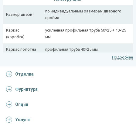
по индивидуальным размерам дверного
Размер двери
проёма
Каркас
усиленная профильная труба 50×25 + 40×25
(коробка)
мм
Каркас полотна
профильная труба 40×25 мм
Подробнее
Полотно
снаружи стальной лист толщиной 2,2 мм
Отделка
Притворная
профильная труба 40×25 мм
планка
Фурнитура
Ребра жесткости
профильная труба 40×25 мм (2 шт.)
(усилители)
Опции
Отделка
Услуги
Отделка
порошковое напыление (цвет на выбор)
снаружи