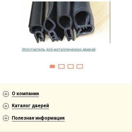
 дверь
Уплотнитель для металлических дверей
Какие б
О компании
Каталог дверей
Полезная информация