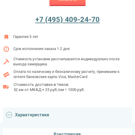
+7 (495) 409-24-70
Ежедневно с 08:00 до 24:00
+7 (495) 409-24-70
Гарантия 5 лет
Срок исполнения заказа 1-2 дня
Стоимость установки рассчитывается индивидуально после
выезда замерщика.
Оплата по наличному и безналичному расчету, принимаем к
оплате банковские карты Visa, MasterCard.
Стоимость доставки в Чехов:
52 км от МКАД × 25 руб./км = 1300 руб.
Характеристики
Конструкция