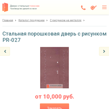
Производство дверей на заказ
Главная
Каталог продукции
С рисунком на металле
Чехов
Каталог
Стальная порошковая дверь с рисунком
PR-027
Доставка
Установка
Галерея
Акции
Покупателям
О компании
от
10,000
руб.
Контакты
Заказать