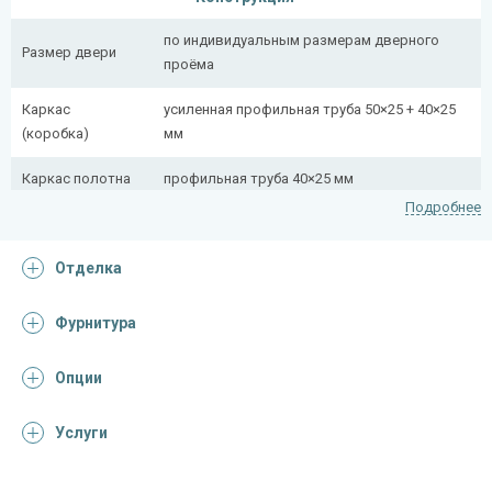
по индивидуальным размерам дверного
Размер двери
проёма
Каркас
усиленная профильная труба 50×25 + 40×25
(коробка)
мм
Каркас полотна
профильная труба 40×25 мм
Подробнее
Полотно
снаружи стальной лист толщиной 2,2 мм
Отделка
Притворная
профильная труба 40×25 мм
планка
Фурнитура
Ребра жесткости
профильная труба 40×25 мм (2 шт.)
(усилители)
Опции
Отделка
Услуги
Отделка
порошковое напыление (цвет на выбор)
снаружи