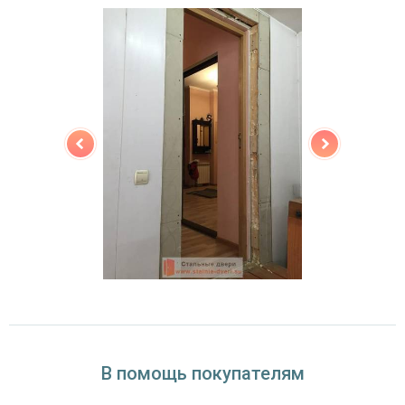
(на выбор)
Особенности модели
Направление
наружное / внутреннее,
открывания
левое / правое (на выбор)
Угол
180°
открывания
В помощь покупателям