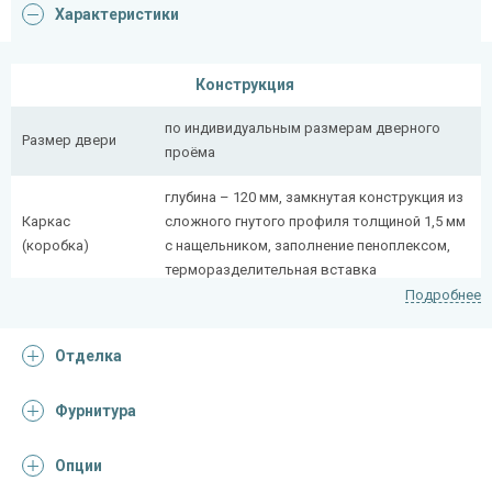
Характеристики
Конструкция
по индивидуальным размерам дверного
Размер двери
проёма
глубина – 120 мм, замкнутая конструкция из
Каркас
сложного гнутого профиля толщиной 1,5 мм
(коробка)
с нащельником, заполнение пеноплексом,
терморазделительная вставка
Подробнее
Каркас полотна
профильная труба 40×25 мм
Отделка
толщина полотна – 87 мм, толщина
Полотно
стального листа полотна – 2,2 мм,
терморазделительная вставка
Фурнитура
Притворная
Опции
профильная труба 40×25 мм
планка