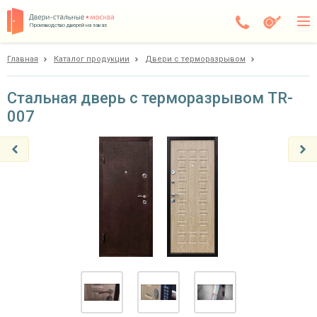
Производство дверей на заказ
Главная
Каталог продукции
Двери с терморазрывом
Чехов
Каталог
Стальная дверь с терморазрывом TR-
007
Доставка
Установка
Галерея
Акции
Покупателям
О компании
Контакты