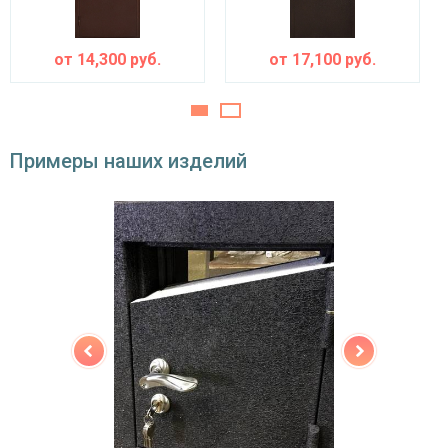
Противосъемные
блокираторы
устройства
от
14,300
руб.
от
17,100
руб.
Изоляционные материалы
тройной контур уплотнения,
Звуко- и
терморазрыв, утеплители — пеноплекс,
теплоизоляция
Примеры наших изделий
фольгированный изолон, пенополистерол
Особенности модели
Направление
наружное / внутреннее,
открывания
левое / правое (на выбор)
Угол открывания
180°