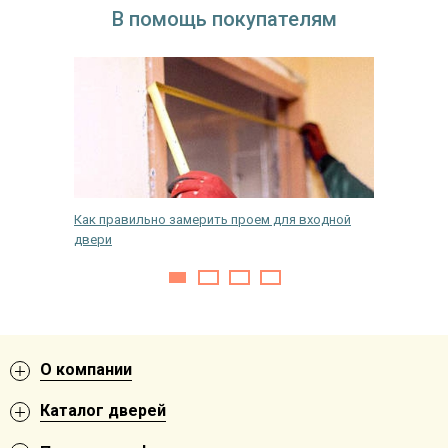
В помощь покупателям
ерь
Как правильно замерить проем для входной
Как отр
двери
О компании
Каталог дверей