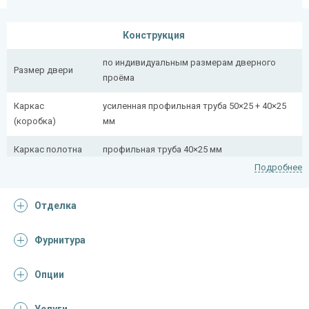
Конструкция
по индивидуальным размерам дверного
Размер двери
проёма
Каркас
усиленная профильная труба 50×25 + 40×25
(коробка)
мм
Каркас полотна
профильная труба 40×25 мм
Подробнее
Полотно
снаружи стальной лист толщиной 2,2 мм
Отделка
Притворная
профильная труба 40×25 мм
планка
Фурнитура
Ребра жесткости
профильная труба 40×25 мм (2 шт.)
(усилители)
Опции
Отделка