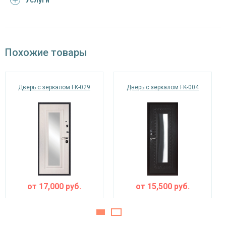
Услуги
Отделка
порошковое напыление (цвет на выбор)
снаружи
панель из МДФ 10 мм с зеркальной
Отделка внутри
Похожие товары
вставкой (цвет и фрезеровка на выбор)
Запирающие устройства и фурнитура
Дверь с зеркалом FK-029
Дверь с зеркалом FK-004
«Мосрентген» сейфового типа с нажимной
Верхний замок
ручкой, 3-х ригельный
цилиндровый «Страж» с нажимной ручкой, 4-
Нижний замок
х ригельный, 4-х оборотный, личинный ключ
Глазок
угол обзора 200°
наблюдения
от
17,000
руб.
от
15,500
руб.
Петли
⌀22 мм (2 шт.)
Противосъемные
блокираторы
устройства