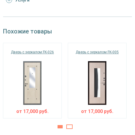
Услуги
Отделка
порошковое напыление (цвет на выбор)
снаружи
панель из МДФ 10 мм с зеркальной
Отделка внутри
Похожие товары
вставкой (цвет и фрезеровка на выбор)
Запирающие устройства и фурнитура
Дверь с зеркалом FK-026
Дверь с зеркалом FK-005
«Мосрентген» сейфового типа с нажимной
Верхний замок
ручкой, 3-х ригельный
цилиндровый «Страж» с нажимной ручкой, 4-
Нижний замок
х ригельный, 4-х оборотный, личинный ключ
Петли
⌀22 мм (2 шт.)
Противосъемные
блокираторы
от
17,000
руб.
от
17,000
руб.
устройства
Изоляционные материалы