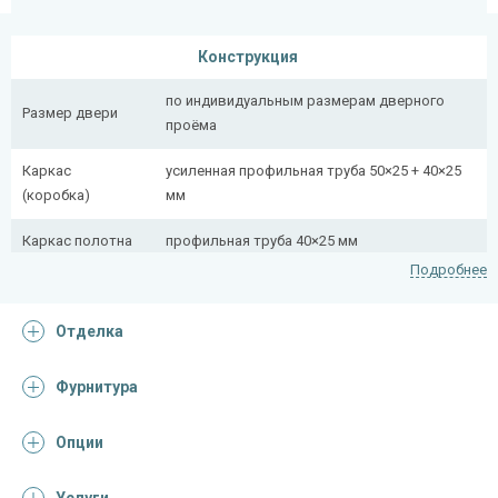
Конструкция
по индивидуальным размерам дверного
Размер двери
проёма
Каркас
усиленная профильная труба 50×25 + 40×25
(коробка)
мм
Каркас полотна
профильная труба 40×25 мм
Подробнее
Полотно
снаружи стальной лист толщиной 2,2 мм
Отделка
Притворная
профильная труба 40×25 мм
планка
Фурнитура
Ребра жесткости
профильная труба 40×25 мм (2 шт.)
(усилители)
Опции
Отделка