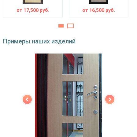
Изоляционные материалы
от
17,500
руб.
от
16,500
руб.
двойной контур уплотнения,
Звуко- и
минераловатная плита URSA или пенопласт
теплоизоляция
(на выбор)
Особенности модели
Примеры наших изделий
Направление
наружное / внутреннее,
открывания
левое / правое (на выбор)
Угол
180°
открывания