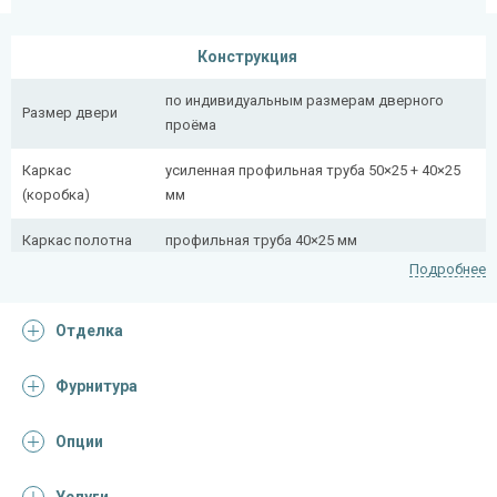
Конструкция
по индивидуальным размерам дверного
Размер двери
проёма
Каркас
усиленная профильная труба 50×25 + 40×25
(коробка)
мм
Каркас полотна
профильная труба 40×25 мм
Подробнее
Полотно
снаружи стальной лист толщиной 2,2 мм
Отделка
Притворная
профильная труба 40×25 мм
планка
Фурнитура
Ребра жесткости
профильная труба 40×25 мм (2 шт.)
(усилители)
Опции
Отделка