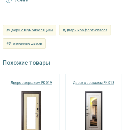
Услуги
Отделка
порошковое напыление (цвет на выбор)
снаружи
панель из МДФ 10 мм с зеркальной
Отделка внутри
вставкой (цвет и фурнитура на выбор)
#Двери с шумоизоляцией
#Двери комфорт-класса
Запирающие устройства и фурнитура
#Утепленные двери
«Мосрентген» сейфового типа с нажимной
Верхний замок
ручкой, 3-х ригельный
Похожие товары
цилиндровый «Страж» с нажимной ручкой, 4-
Нижний замок
х ригельный, 4-х оборотный, личинный ключ
Дверь с зеркалом FK-019
Дверь с зеркалом FK-013
Петли
⌀22 мм (2 шт.)
Глазок
угол обзора 200°
Противосъемные
блокираторы
устройства