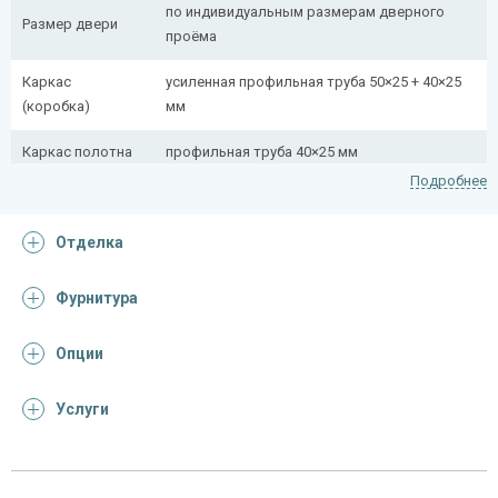
по индивидуальным размерам дверного
Размер двери
проёма
Каркас
усиленная профильная труба 50×25 + 40×25
(коробка)
мм
Каркас полотна
профильная труба 40×25 мм
Подробнее
Полотно
снаружи стальной лист толщиной 2,2 мм
Отделка
Притворная
профильная труба 40×25 мм
планка
Фурнитура
Ребра жесткости
профильная труба 40×25 мм (2 шт.)
(усилители)
Опции
Отделка
Услуги
Отделка
порошковое напыление (цвет на выбор)
снаружи
панель из МДФ 10 мм с зеркальной