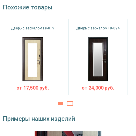
Отделка внутри
Похожие товары
вставкой (цвет и фурнитура на выбор)
Запирающие устройства и фурнитура
Дверь с зеркалом FK-019
Дверь с зеркалом FK-024
сувальдный (сейфовый) «ПРО-САМ 799», 3-х
Верхний замок
ригельный, 2-х оборотный
цилиндровый «ПРО-САМ ЗВ 4-31/55» с
Нижний замок
нажимной ручкой, 3-х ригельный, 2-х
оборотный
Глазок
угол обзора 200°
наблюдения
от
17,500
руб.
от
24,000
руб.
Петли
⌀22 мм (2 шт.)
Противосъемные
блокираторы
устройства
Примеры наших изделий
Изоляционные материалы