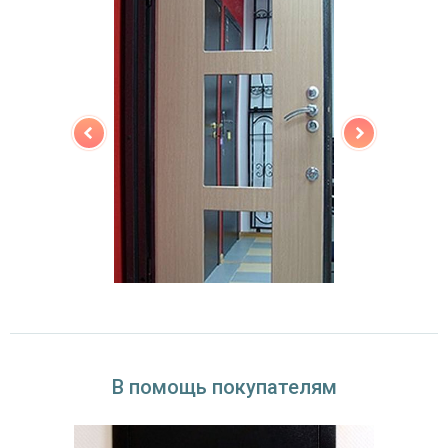
двойной контур уплотнения,
Звуко- и
минераловатная плита URSA или пенопласт
теплоизоляция
(на выбор)
Особенности модели
Направление
наружное / внутреннее,
открывания
левое / правое (на выбор)
Угол
180°
открывания
В помощь покупателям