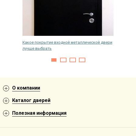
 лучше?
Какое покрытие входной металлической двери
Замена 
лучше выбрать
своими 
О компании
Каталог дверей
Полезная информация