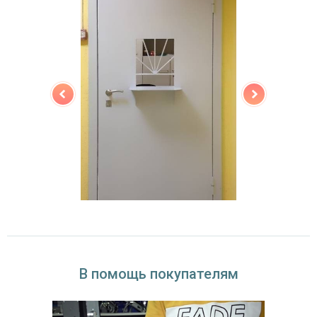
двойной контур уплотнения,
Звуко- и
минераловатная плита URSA или пенопласт
теплоизоляция
(на выбор)
Особенности модели
Направление
наружное / внутреннее,
открывания
левое / правое (на выбор)
Угол
180°
открывания
В помощь покупателям