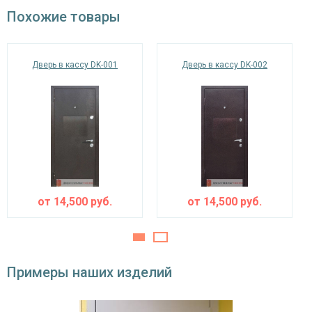
Похожие товары
ламинат
Отделка внутри
(цвет на выбор)
Дверь в кассу DK-001
Дверь в кассу DK-002
Запирающие устройства и фурнитура
«Мосрентген» сейфового типа с нажимной
Верхний замок
ручкой, 3-х ригельный
Нижний замок
на выбор
Глазок
дополнительно
наблюдения
от
14,500
руб.
от
14,500
руб.
Петли
⌀25 мм
Противосъемные
блокираторы
устройства
Примеры наших изделий
Изоляционные материалы