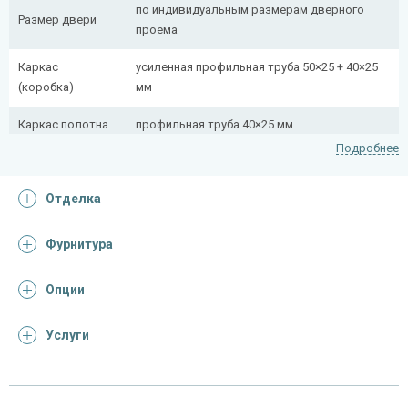
по индивидуальным размерам дверного
Размер двери
проёма
Каркас
усиленная профильная труба 50×25 + 40×25
(коробка)
мм
Каркас полотна
профильная труба 40×25 мм
Подробнее
Полотно
снаружи стальной лист толщиной 2,2 мм
Отделка
Притворная
профильная труба 40×25 мм
планка
Фурнитура
Ребра жесткости
профильная труба 40×25 мм (2 шт.)
(усилители)
Опции
Дополнительно
окошко с закрывающейся створкой
Услуги
Отделка
Отделка
порошковое напыление
снаружи
(цвет на выбор)