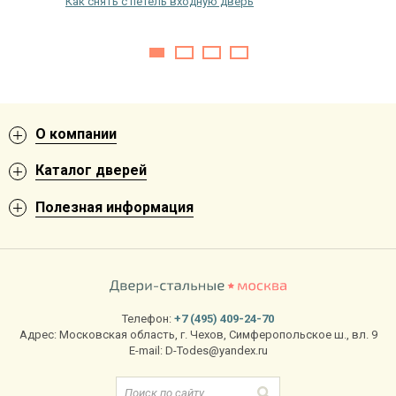
одной
Как снять с петель входную дверь
Заедает 
починить
О компании
Каталог дверей
Полезная информация
Телефон:
+7 (495) 409-24-70
Адрес:
Московская область
,
г. Чехов
,
Симферопольское ш., вл. 9
E-mail:
D-Todes@yandex.ru