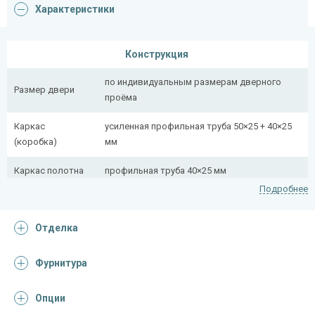
Характеристики
Конструкция
по индивидуальным размерам дверного
Размер двери
проёма
Каркас
усиленная профильная труба 50×25 + 40×25
(коробка)
мм
Каркас полотна
профильная труба 40×25 мм
Подробнее
Полотно
снаружи стальной лист толщиной 2,2 мм
Отделка
Притворная
профильная труба 40×25 мм
планка
Фурнитура
Ребра жесткости
профильная труба 40×25 мм (2 шт.)
(усилители)
Опции