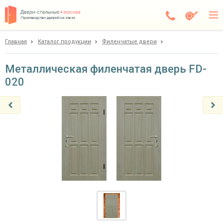
Производство дверей на заказ
Главная
Каталог продукции
Филенчатые двери
Чехов
Каталог
Металлическая филенчатая дверь FD-
020
Доставка
Установка
Галерея
Акции
Покупателям
О компании
Контакты