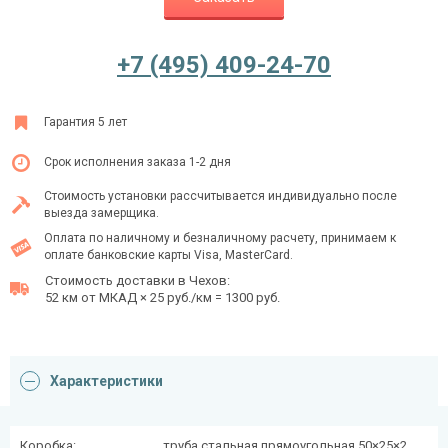
+7 (495) 409-24-70
Ежедневно с 08:00 до 24:00
+7 (495) 409-24-70
Гарантия 5 лет
Срок исполнения заказа 1-2 дня
Стоимость установки рассчитывается индивидуально после
выезда замерщика.
Оплата по наличному и безналичному расчету, принимаем к
оплате банковские карты Visa, MasterCard.
Стоимость доставки в Чехов:
52 км от МКАД × 25 руб./км = 1300 руб.
Характеристики
Коробка:
труба стальная прямоугольная 50×25×2