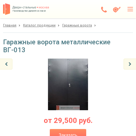
Производство дверей на заказ
Главная
Каталог продукции
Гаражные ворота
Чехов
Каталог
Гаражные ворота металлические
ВГ-013
Доставка
Установка
Галерея
Акции
Покупателям
О компании
от
29,500
руб.
Контакты
Заказать