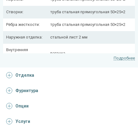
Створки:
труба стальная прямоугольная 50×25×2
Рёбра жесткости:
труба стальная прямоугольная 50×25×2
Наружная отделка:
стальной лист 2 мм
Внутренняя
вагонка
отделка:
Подробнее
Вертикальные
d=20 мм, 2 шт.
Отделка
засовы:
гаражные
на опорном подшипнике d=36
Фурнитура
Петли
мм, 4 шт.
Опции
Замок
сувальдного типа с 5 ключами
Утепление
URSA, пенопласт
Услуги