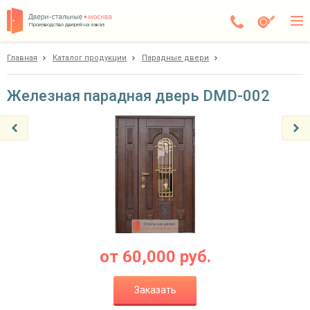
Производство дверей на заказ
Главная
Каталог продукции
Парадные двери
Чехов
Каталог
Железная парадная дверь DMD-002
Доставка
Установка
Галерея
Акции
Покупателям
от
60,000
руб.
О компании
Заказать
Контакты