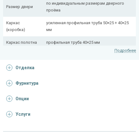
по индивидуальным размерам дверного
Размер двери
проёма
Каркас
усиленная профильная труба 50×25 + 40×25
(коробка)
мм
Каркас полотна
профильная труба 40×25 мм
Подробнее
Полотно
снаружи стальной лист толщиной 2,2 мм
Отделка
Притворная
профильная труба 40×25 мм
планка
Фурнитура
Ребра жесткости
профильная труба 40×25 мм (2 шт.)
(усилители)
Опции
Отделка
Услуги
Отделка
массив дуба с резьбой (цвет и фрезеровка
снаружи
на выбор) + кованая решетка + стеклопакет
панель из МДФ 10 мм (цвет и фрезеровка на