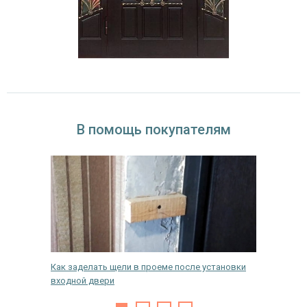
В помощь покупателям
авого
Как заделать щели в проеме после установки
Какие б
входной двери