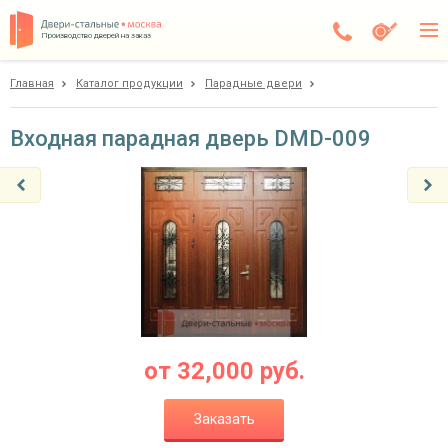
Производство дверей на заказ
Главная
Каталог продукции
Парадные двери
Чехов
Каталог
Входная парадная дверь DMD-009
Доставка
Установка
Галерея
Акции
Покупателям
от
32,000
руб.
О компании
Заказать
Контакты