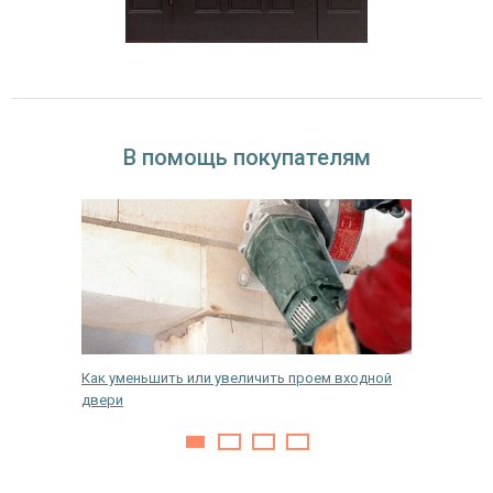
В помощь покупателям
Как уменьшить или увеличить проем входной
Почему 
двери