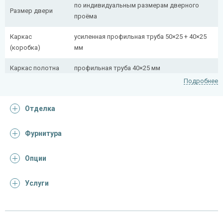
по индивидуальным размерам дверного
Размер двери
проёма
Каркас
усиленная профильная труба 50×25 + 40×25
(коробка)
мм
Каркас полотна
профильная труба 40×25 мм
Подробнее
Полотно
снаружи стальной лист толщиной 2,2 мм
Отделка
Притворная
профильная труба 40×25 мм
планка
Фурнитура
Ребра жесткости
профильная труба 40×25 мм (2 шт.)
(усилители)
Опции
Отделка
Услуги
Отделка
панель из МДФ 10 мм (цвет и фрезеровка на
снаружи
выбор)
панель из МДФ 10 мм (цвет и фрезеровка на