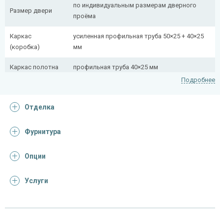
по индивидуальным размерам дверного
Размер двери
проёма
Каркас
усиленная профильная труба 50×25 + 40×25
(коробка)
мм
Каркас полотна
профильная труба 40×25 мм
Подробнее
Полотно
снаружи стальной лист толщиной 2,2 мм
Отделка
Притворная
профильная труба 40×25 мм
планка
Фурнитура
Ребра жесткости
профильная труба 40×25 мм (2 шт.)
(усилители)
Опции
Отделка
Услуги
Отделка
панель из МДФ 10 мм (цвет и фрезеровка на
снаружи
выбор) + ковка + стекло
панель из МДФ 10 мм (цвет и фрезеровка на