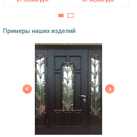
двойной контур уплотнения,
Звуко- и
минераловатная плита URSA или пенопласт
теплоизоляция
(на выбор)
Особенности модели
Примеры наших изделий
Направление
наружное / внутреннее,
открывания
левое / правое (на выбор)
Угол
180°
открывания