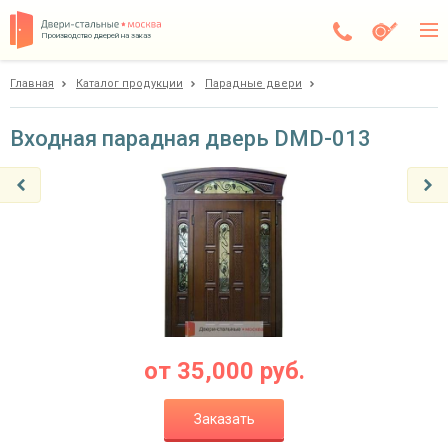
Производство дверей на заказ
Главная
Каталог продукции
Парадные двери
Чехов
Каталог
Входная парадная дверь DMD-013
Доставка
Установка
Галерея
Акции
Покупателям
от
35,000
руб.
О компании
Заказать
Контакты