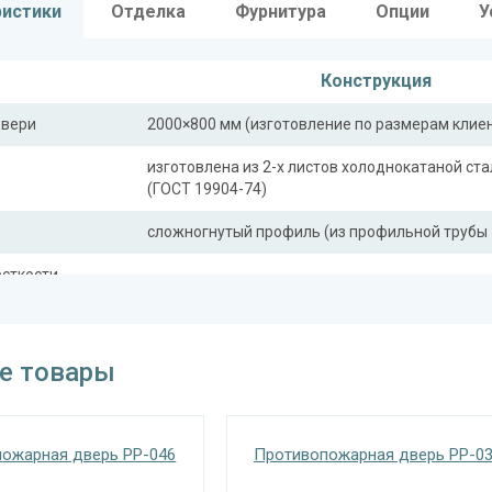
ристики
Отделка
Фурнитура
Опции
У
Конструкция
двери
2000×800 мм (изготовление по размерам клие
изготовлена из 2-х листов холоднокатаной ста
(ГОСТ 19904-74)
сложногнутый профиль (из профильной трубы 
сткости
профильная труба 40×25 мм (2 шт.)
ли)
Отделка
е товары
покрас грунт-эмалью (цвет на выбор)
Запирающие устройства и фур
ожарная дверь PP-046
Противопожарная дверь PP-0
 замок
«Nemef» с личинкой-цилиндром