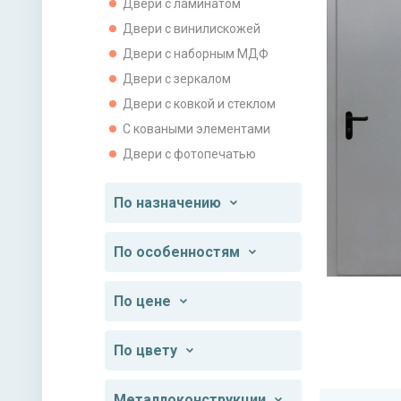
Двери с ламинатом
Двери с винилискожей
Двери с наборным МДФ
Двери с зеркалом
Двери с ковкой и стеклом
С коваными элементами
Двери с фотопечатью
По назначению
По особенностям
По цене
По цвету
Металлоконструкции