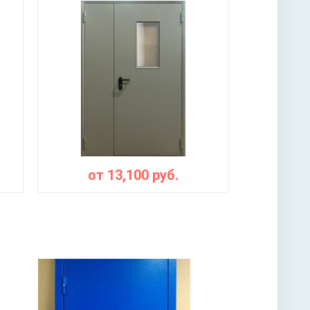
ы
о дыма – термолента «Marvon»
от
13,100
руб.