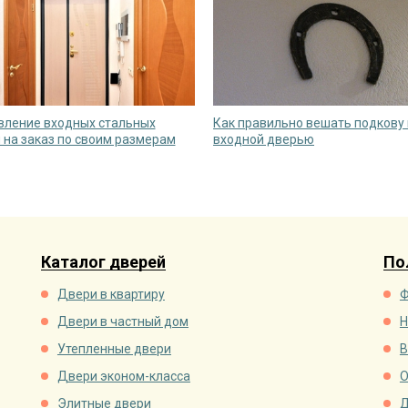
вление входных стальных
Как правильно вешать подкову
 на заказ по своим размерам
входной дверью
Каталог дверей
По
Двери в квартиру
Ф
Двери в частный дом
Н
Утепленные двери
В
Двери эконом-класса
О
Элитные двери
Д