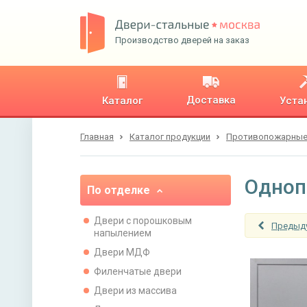
Производство дверей на заказ
Доставка
Каталог
Уста
Главная
Каталог продукции
Противопожарные
Одноп
По отделке
Двери с порошковым
Предыд
напылением
Двери МДФ
Филенчатые двери
Двери из массива