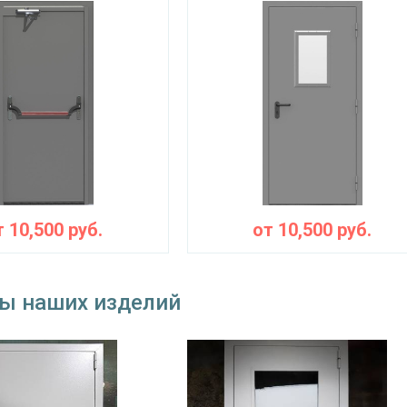
«Nemef» 2916 металл / нейлон (или аналог)
«Pernolu» на подшипниках, ⌀22 мм (2 шт.)
съемные
блокираторы
тва
Изоляционные материал
ние коробки
базальтовая плита «TermoSteps»
ние
от холодного дыма – «Profitrast», от горячег
т
10,500
руб.
от
10,500
руб.
Особенности модели
наружное / внутреннее,
ение открывания
ы наших изделий
левое / правое (на выбор)
крывания
180°