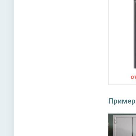
Ручка
Петли
Противо
устройс
Заполне
Уплотне
о
Направл
Пример
Угол от