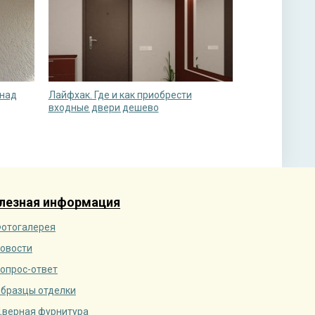
 над
Лайфхак. Где и как приобрести
входные двери дешево
лезная информация
отогалерея
овости
опрос-ответ
бразцы отделки
верная фурнитура