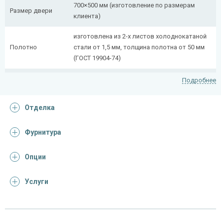
700×500 мм (изготовление по размерам
Размер двери
клиента)
изготовлена из 2-х листов холоднокатаной
Полотно
стали от 1,5 мм, толщина полотна от 50 мм
(ГОСТ 19904-74)
сложногнутый профиль (из профильной
Подробнее
Коробка
трубы 50×25 мм + 40×20 мм)
Отделка
Ребра жесткости
профильная труба 40×25 мм (2 шт.)
(усилители)
Фурнитура
Отделка
Опции
покрас грунт-эмалью
Отделка
(цвет на выбор)
Услуги
Запирающие устройства и фурнитура
«Nemef» с личинкой-цилиндром, шпингалет-
Верхний замок
задвижка