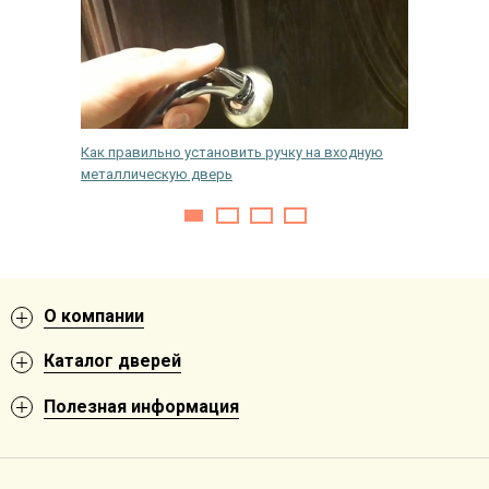
альных
Как правильно установить ручку на входную
Как выб
металлическую дверь
шумоизо
О компании
Каталог дверей
Полезная информация