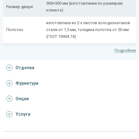
900×500 мм (изготовление по размерам
Размер двери
клиента)
изготовлена из 2-х листов холоднокатаной
Полотно
стали от 1,5 мм, толщина полотна от 50 мм
(ГОСТ 19904-74)
сложногнутый профиль (из профильной
Подробнее
Коробка
трубы 50×25 мм + 40×20 мм)
Отделка
Ребра жесткости
профильная труба 40×25 мм (2 шт.)
(усилители)
Фурнитура
Отделка
Опции
Отделка
покрас грунт-эмалью (цвет на выбор)
Запирающие устройства и фурнитура
Услуги
«Nemef» с личинкой-цилиндром, шпингалет-
Верхний замок
задвижка