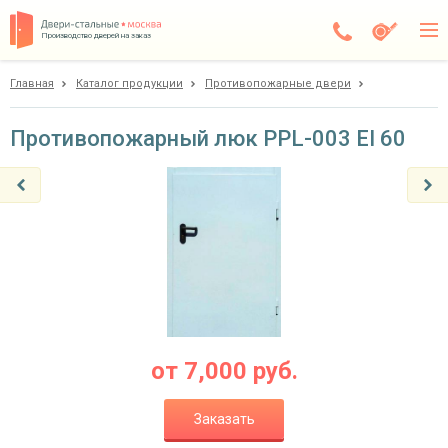
Производство дверей на заказ
Главная
Каталог продукции
Противопожарные двери
Чехов
Каталог
Противопожарный люк PPL-003 EI 60
Доставка
Установка
Галерея
Акции
Покупателям
от
7,000
руб.
О компании
Заказать
Контакты