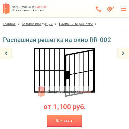
Производство дверей на заказ
Главная
Каталог продукции
Распашные решетки
Чехов
Каталог
Распашная решетка на окно RR-002
Доставка
Установка
Галерея
Акции
Покупателям
от
1,100
руб.
О компании
Заказать
Контакты