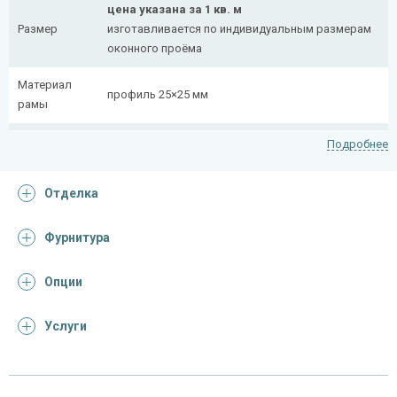
цена указана за 1 кв. м
Размер
изготавливается по индивидуальным размерам
оконного проёма
Материал
профиль 25×25 мм
рамы
Рисунок
полоса 20×4 мм
Подробнее
Петли
4 шт.
Отделка
На заказ:
с боковой вставкой
Фурнитура
Тип
с верхней вставкой
конструкции
съемная
Опции
дутая
Услуги
Отделка
На выбор: