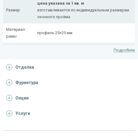
цена указана за 1 кв. м
Размер
изготавливается по индивидуальным размерам
оконного проёма
Материал
профиль 25×25 мм
рамы
Рисунок
полоса 20×4 мм
Подробнее
Петли
4 шт.
Отделка
На заказ:
с боковой вставкой
Фурнитура
Тип
с верхней вставкой
конструкции
съемная
Опции
дутая
Услуги
Отделка
На выбор: