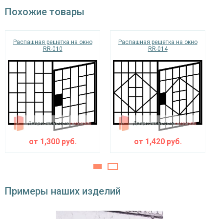
порошковая краска
Покрас
Похожие товары
окрас по RAL
Распашная решетка на окно
Распашная решетка на окно
RR-010
RR-014
от
1,300
руб.
от
1,420
руб.
Примеры наших изделий