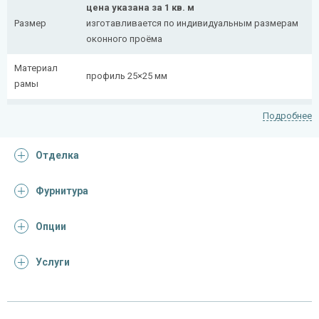
цена указана за 1 кв. м
Размер
изготавливается по индивидуальным размерам
оконного проёма
Материал
профиль 25×25 мм
рамы
Рисунок
полоса 20×4 мм
Подробнее
На заказ:
Отделка
распашная (одна или две створки)
с боковой вставкой
Тип
с верхней вставкой
Фурнитура
конструкции
съемная
дутая
Опции
Услуги
Отделка
На выбор:
порошковая краска
Покрас