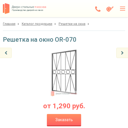
Производство дверей на заказ
Главная
Каталог продукции
Решетки на окна
Чехов
Каталог
Решетка на окно OR-070
Доставка
Установка
Галерея
Акции
Покупателям
от
1,290
руб.
О компании
Заказать
Контакты