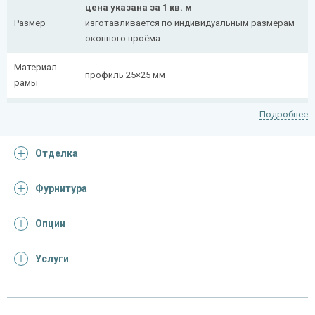
цена указана за 1 кв. м
Размер
изготавливается по индивидуальным размерам
оконного проёма
Материал
профиль 25×25 мм
рамы
Рисунок
полоса 20×4 мм
Подробнее
На заказ:
Отделка
распашная (одна или две створки)
с боковой вставкой
Тип
с верхней вставкой
Фурнитура
конструкции
съемная
дутая
Опции
Услуги
Отделка
На выбор:
порошковая краска
Покрас