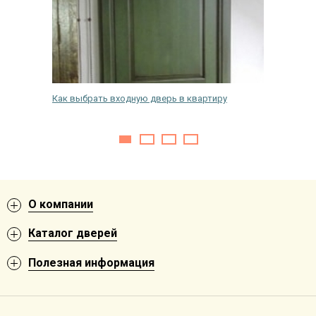
й на
Как выбрать входную дверь в квартиру
Как зад
входной
О компании
Каталог дверей
Полезная информация