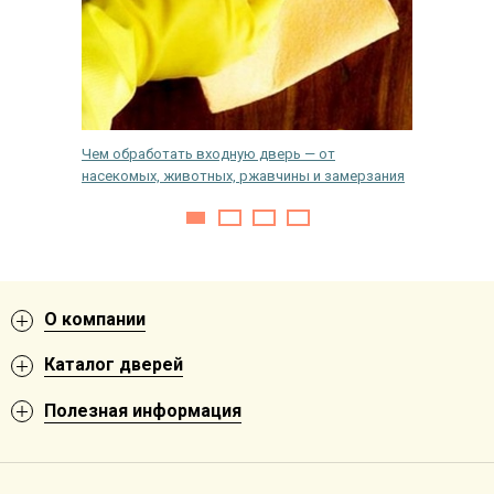
ри с
Чем обработать входную дверь — от
Что так
насекомых, животных, ржавчины и замерзания
дверях
О компании
Каталог дверей
Полезная информация