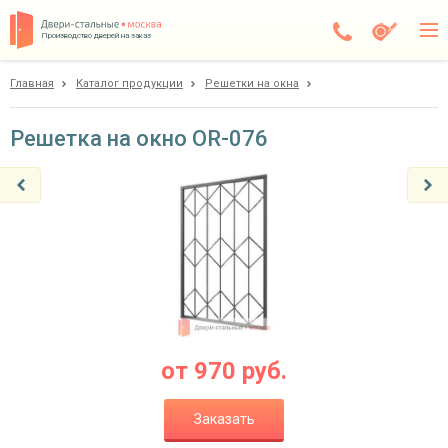
Производство дверей на заказ
Главная
Каталог продукции
Решетки на окна
Чехов
Каталог
Решетка на окно OR-076
Доставка
Установка
Галерея
Акции
Покупателям
от
970
руб.
О компании
Заказать
Контакты