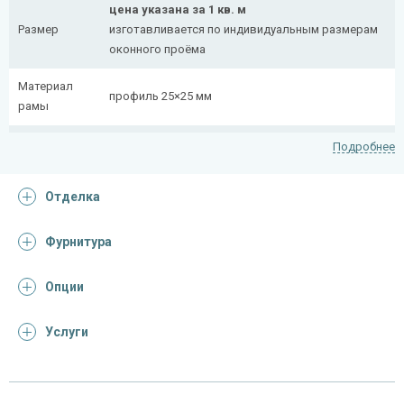
цена указана за 1 кв. м
Размер
изготавливается по индивидуальным размерам
оконного проёма
Материал
профиль 25×25 мм
рамы
Рисунок
полоса 20×4 мм
Подробнее
На заказ:
Отделка
распашная (одна или две створки)
с боковой вставкой
Тип
с верхней вставкой
Фурнитура
конструкции
съемная
дутая
Опции
Услуги
Отделка
На выбор:
порошковая краска
Покрас