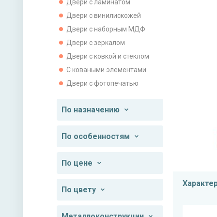
Двери с ламинатом
Двери с винилискожей
Двери с наборным МДФ
Двери с зеркалом
Двери с ковкой и стеклом
С коваными элементами
Двери с фотопечатью
По назначению
По особенностям
По цене
Характе
По цвету
Металлоконструкции