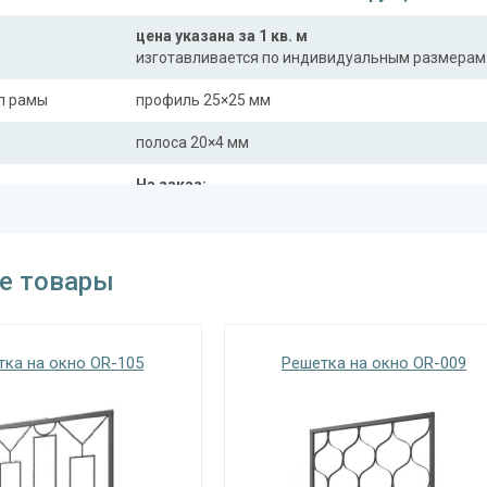
цена указана за 1 кв. м
изготавливается по индивидуальным размерам
л рамы
профиль 25×25 мм
полоса 20×4 мм
На заказ:
распашная (одна или две створки)
с боковой вставкой
трукции
с верхней вставкой
е товары
съемная
дутая
тка на окно OR-105
Решетка на окно OR-009
Отделка
На выбор:
порошковая краска
окрас по RAL