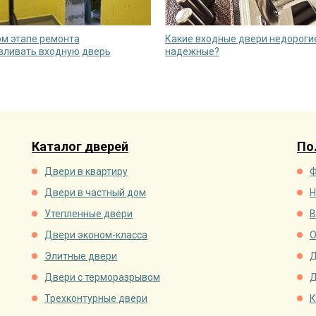
ом этапе ремонта
Какие входные двери недорогие
вливать входную дверь
надежные?
Каталог дверей
По
Двери в квартиру
Ф
Двери в частный дом
Н
Утепленные двери
В
Двери эконом-класса
О
Элитные двери
Д
Двери с терморазрывом
Д
Трехконтурные двери
К