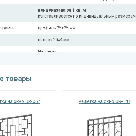
цена указана за 1 кв. м
изготавливается по индивидуальным размерам
л рамы
профиль 25×25 мм
полоса 20×4 мм
На заказ:
распашная (одна или две створки)
с боковой вставкой
трукции
с верхней вставкой
е товары
съемная
дутая
тка на окно OR-057
Решетка на окно OR-147
Отделка
На выбор:
порошковая краска
окрас по RAL