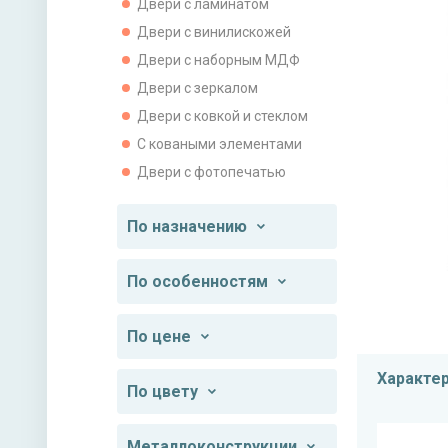
Двери с ламинатом
Двери с винилискожей
Двери с наборным МДФ
Двери с зеркалом
Двери с ковкой и стеклом
С коваными элементами
Двери с фотопечатью
По назначению
По особенностям
По цене
Характе
По цвету
Металлоконструкции