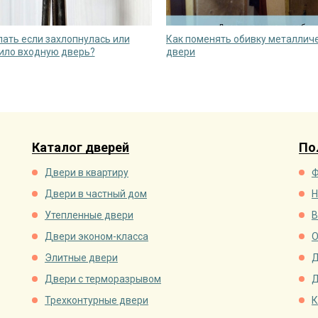
лать если захлопнулась или
Как поменять обивку металлич
ило входную дверь?
двери
Каталог дверей
По
Двери в квартиру
Ф
Двери в частный дом
Н
Утепленные двери
В
Двери эконом-класса
О
Элитные двери
Д
Двери с терморазрывом
Д
Трехконтурные двери
К