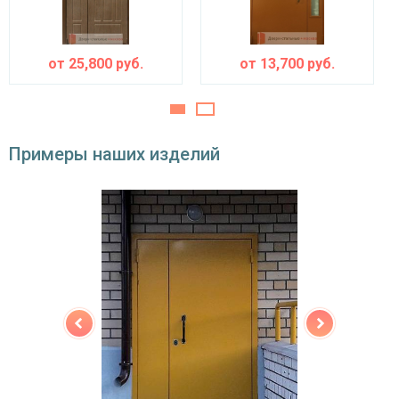
минераловатная плита URSA или пенопласт
теплоизоляция
(на выбор)
от
25,800
руб.
от
13,700
руб.
Особенности модели
Направление
наружное / внутреннее,
открывания
левое / правое (на выбор)
Примеры наших изделий
Угол
180°
открывания