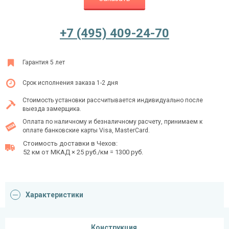
+7 (495) 409-24-70
Ежедневно с 08:00 до 24:00
+7 (495) 409-24-70
Гарантия 5 лет
Срок исполнения заказа 1-2 дня
Стоимость установки рассчитывается индивидуально после
выезда замерщика.
Оплата по наличному и безналичному расчету, принимаем к
оплате банковские карты Visa, MasterCard.
Стоимость доставки в Чехов:
52 км от МКАД × 25 руб./км = 1300 руб.
Характеристики
Конструкция