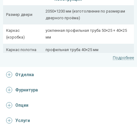
2050×1200 мм (изготолвение по размерам
Размер двери
дверного проёма)
Каркас
усиленная профильная труба 50×25 + 40×25
(коробка)
мм
Каркас полотна
профильная труба 40×25 мм
Подробнее
Полотно
снаружи стальной лист толщиной 2,2 мм
Отделка
Притворная
профильная труба 40×25 мм
планка
Фурнитура
Ребра жесткости
профильная труба 40×25 мм (2 шт.)
(усилители)
Опции
Отделка
Услуги
Отделка
порошковое напыление
снаружи
(цвет на выбор)