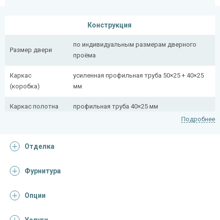
Конструкция
по индивидуальным размерам дверного
Размер двери
проёма
Каркас
усиленная профильная труба 50×25 + 40×25
(коробка)
мм
Каркас полотна
профильная труба 40×25 мм
Подробнее
Полотно
снаружи стальной лист толщиной 2,2 мм
Отделка
Притворная
профильная труба 40×25 мм
планка
Фурнитура
Ребра жесткости
профильная труба 40×25 мм (2 шт.)
(усилители)
Опции
Отделка