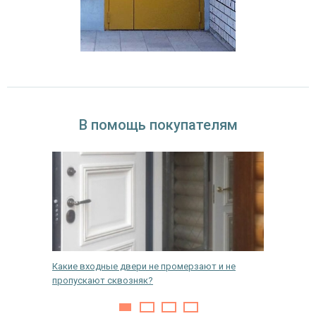
В помощь покупателям
ри с
Какие входные двери не промерзают и не
Что так
пропускают сквозняк?
дверях