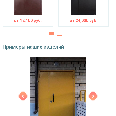
устройства
Изоляционные материалы
от
12,100
руб.
от
24,000
руб.
двойной контур уплотнения,
Звуко- и
минераловатная плита URSA или пенопласт
теплоизоляция
(на выбор)
Особенности модели
Примеры наших изделий
Направление
наружное / внутреннее,
открывания
левое / правое (на выбор)
Угол
180°
открывания