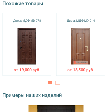
Похожие товары
В стандартной комплектации предусмотрены:
двойной контур уплотнения,
Звуко- и
минераловатная плита URSA или пенопласт
надежная фурнитура и резиновый уплотнительный контур,
теплоизоляция
(на выбор)
который улучшает тепло- и шумоизоляцию в помещении,
Дверь МДФ MD-078
Дверь МДФ MD-014
две петли на подшипниках (d 22 мм),
Особенности модели
специальные противосъемные устройства.
Направление
наружное / внутреннее,
При желании покупатель может выбрать другую фурнитуру и
открывания
левое / правое (на выбор)
конструкцию изделия.
Угол
180°
открывания
от
19,000
руб.
от
18,500
руб.
Примеры наших изделий