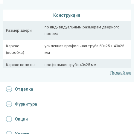
Конструкция
по индивидуальным размерам дверного
Размер двери
проёма
Каркас
усиленная профильная труба 50×25 + 40×25
(коробка)
мм
Каркас полотна
профильная труба 40×25 мм
Подробнее
Полотно
снаружи стальной лист толщиной 2,2 мм
Отделка
Притворная
профильная труба 40×25 мм
планка
Фурнитура
Ребра жесткости
профильная труба 40×25 мм (2 шт.)
(усилители)
Опции
Отделка