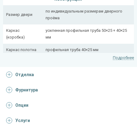
по индивидуальным размерам дверного
Размер двери
проёма
Каркас
усиленная профильная труба 50×25 + 40×25
(коробка)
мм
Каркас полотна
профильная труба 40×25 мм
Подробнее
Полотно
снаружи стальной лист толщиной 2,2 мм
Отделка
Притворная
профильная труба 40×25 мм
планка
Фурнитура
Ребра жесткости
профильная труба 40×25 мм (2 шт.)
(усилители)
Опции
Отделка
Услуги
Отделка
лист металла с декоративной фотопечатью
снаружи