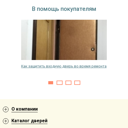
В помощь покупателям
Как защитить входную дверь во время ремонта
Как выб
ерзания
О компании
Каталог дверей