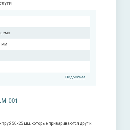
слуги
роёма
5 мм
Подробнее
LM-001
х труб 50х25 мм, которые привариваются друг к