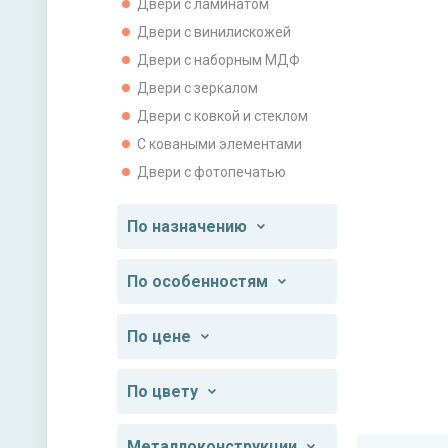
Двери с ламинатом
Двери с винилискожей
Двери с наборным МДФ
Двери с зеркалом
Двери с ковкой и стеклом
С коваными элементами
Двери с фотопечатью
По назначению
По особенностям
По цене
По цвету
Металлоконструкции