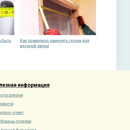
а быть
Как правильно замерить проем для
входной двери
лезная информация
отогалерея
овости
опрос-ответ
бразцы отделки