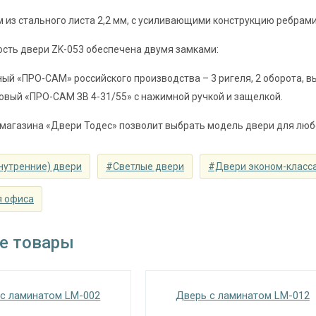
Запирающие устройства и фур
 из стального листа 2,2 мм, с усиливающими конструкцию ребрами
 замок
сувальдный (сейфовый) «ПРО-САМ 799», 3-
сть двери ZK-053 обеспечена двумя замками:
замок
цилиндровый «ПРО-САМ ЗВ 4-31/55» с нажи
ый «ПРО-САМ» российского производства – 3 ригеля, 2 оборота, вы
наблюдения
угол обзора 200°
вый «ПРО-САМ ЗВ 4-31/55» с нажимной ручкой и защелкой.
⌀22 мм (2 шт.)
магазина «Двери Тодес» позволит выбрать модель двери для люб
съемные устройства
блокираторы
нутренние) двери
#Светлые двери
#Двери эконом-класс
Изоляционные материал
я офиса
 теплоизоляция
одинарный контур уплотнения, минералова
Особенности модели
е товары
наружное / внутреннее,
ение открывания
левое / правое (на выбор)
с ламинатом LM-002
Дверь с ламинатом LM-012
крывания
180°