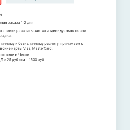
ет
ния заказа 1-2 дня
становки рассчитывается индивидуально после
рщика.
личному и безналичному расчету, принимаем к
вские карты Visa, MasterCard.
оставки в Чехов:
 × 25 руб./км = 1300 руб.