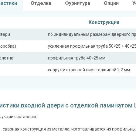
ристики
Отделка
Фурнитура
Опции
У
Конструкция
двери
по индивидуальным размерам дверного п
коробка)
усиленная профильная труба 50×25 + 40×2
полотна
профильная труба 40×25 мм
снаружи стальной лист толщиной 2,2 мм
ная планка
профильная труба 40×25 мм
сткости (усилители)
профильная труба 40×25 мм (2 шт.)
истики входной двери с отделкой ламинатом 
Отделка
рукции составляют:
 снаружи
ламинат (образцы ламината)
 внутри
– сварная конструкция из металла, изготавливается из профильны
винилискожа (цвет и рисунок на выбор)