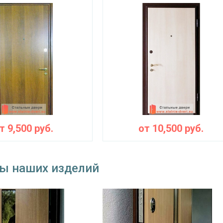
от
9,500
руб.
от
10,500
руб.
ы наших изделий