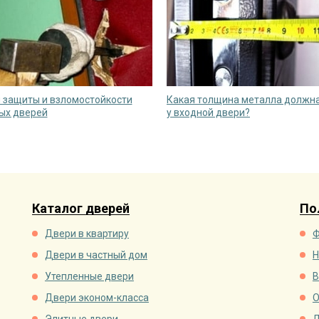
 защиты и взломостойкости
Какая толщина металла должн
ых дверей
у входной двери?
Каталог дверей
По
Двери в квартиру
Ф
Двери в частный дом
Н
Утепленные двери
В
Двери эконом-класса
О