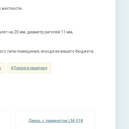
нитура
 жесткости.
х ригельный, 2-х оборотный
мной ручкой, 3-х ригельный, 2-х оборотный
лет на 20 мм, диаметр ригелей 11 мм,
ого типа помещения, исходя из вашего бюджета.
а
#Двери в квартиру
ы
тная плита URSA или пенопласт (на выбор)
Дверь с ламинатом LM-018