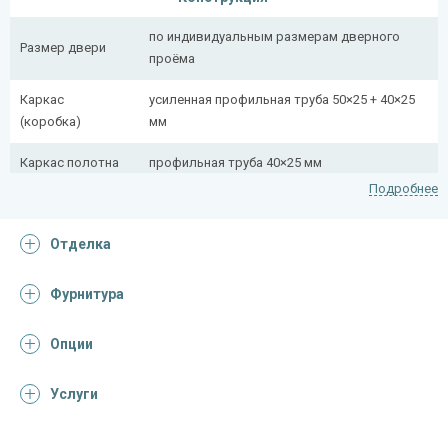
по индивидуальным размерам дверного
Размер двери
проёма
Каркас
усиленная профильная труба 50×25 + 40×25
(коробка)
мм
Каркас полотна
профильная труба 40×25 мм
Подробнее
Полотно
снаружи стальной лист толщиной 2,2 мм
Отделка
Притворная
профильная труба 40×25 мм
планка
Фурнитура
Ребра жесткости
профильная труба 40×25 мм (2 шт.)
(усилители)
Опции
Отделка
Услуги
Отделка
ламинат (образцы ламината)
снаружи