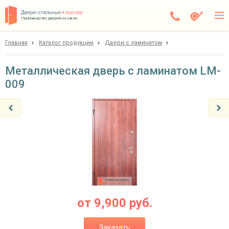
Производство дверей на заказ
Главная
Каталог продукции
Двери с ламинатом
Чехов
Каталог
Металлическая дверь с ламинатом LM-
009
Доставка
Установка
Галерея
Акции
Покупателям
О компании
от
9,900
руб.
Контакты
Заказать