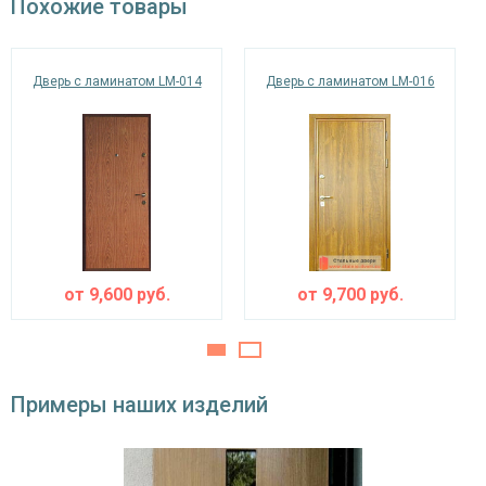
Похожие товары
одинарный контур уплотнения,
Звуко- и
минераловатная плита URSA или пенопласт
теплоизоляция
(на выбор)
Дверь с ламинатом LM-014
Дверь с ламинатом LM-016
Особенности модели
Направление
наружное / внутреннее,
открывания
левое / правое (на выбор)
Угол
180°
открывания
от
9,600
руб.
от
9,700
руб.
Примеры наших изделий