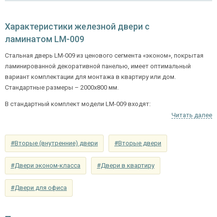
Отделка внутри
винилискожа (цвет и рисунок на выбор)
Характеристики железной двери с
Запирающие устройства и фурнитура
ламинатом LM-009
сувальдный (сейфовый) «ПРО-САМ 799», 3-х
Стальная дверь LM-009 из ценового сегмента «эконом», покрытая
Верхний замок
ригельный, 2-х оборотный
ламинированной декоративной панелью, имеет оптимальный
вариант комплектации для монтажа в квартиру или дом.
цилиндровый «ПРО-САМ ЗВ 4-31/55» с
Стандартные размеры – 2000х800 мм.
Нижний замок
нажимной ручкой, 3-х ригельный, 2-х
оборотный
В стандартный комплект модели LM-009 входят:
Читать далее
одинарный контур уплотнения по периметру двери,
Глазок
угол обзора 200°
глазок наблюдения с широким углом обзора (200°),
наблюдения
две петли диаметром 22 мм.
#Вторые (внутренние) двери
#Вторые двери
Петли
⌀22 мм (2 шт.)
Ассортимент магазина «Двери Тодес» позволит выбрать
стальные
#Двери эконом-класса
#Двери в квартиру
двери
для любого типа помещения, исходя из вашего бюджета .
Противосъемные
блокираторы
устройства
#Двери для офиса
Изоляционные материалы