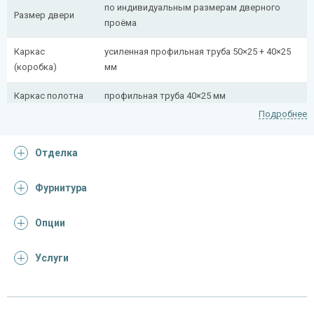
по индивидуальным размерам дверного
Размер двери
проёма
Каркас
усиленная профильная труба 50×25 + 40×25
(коробка)
мм
Каркас полотна
профильная труба 40×25 мм
Подробнее
Полотно
снаружи стальной лист толщиной 2,2 мм
Отделка
Притворная
профильная труба 40×25 мм
планка
Фурнитура
Ребра жесткости
профильная труба 40×25 мм (2 шт.)
(усилители)
Опции
Отделка
Услуги
Отделка
панель из МДФ (цвет и фрезеровка на
снаружи
выбор)
Отделка внутри
ламинат (образцы ламината)