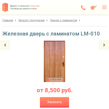
Производство дверей на заказ
Главная
Каталог продукции
Двери с ламинатом
Чехов
Каталог
Железная дверь с ламинатом LM-010
Доставка
Установка
Галерея
Акции
Покупателям
от
8,500
руб.
О компании
Заказать
Контакты