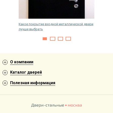
кнах
Какое покрытие входной металлической двери
Как сдел
лучше выбрать
хлопала
О компании
Каталог дверей
Полезная информация