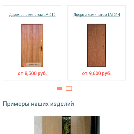
минераловатная плита URSA или пенопласт
теплоизоляция
(на выбор)
Дверь с ламинатом LM-010
Дверь с ламинатом LM-014
Особенности модели
Направление
наружное / внутреннее,
открывания
левое / правое (на выбор)
Угол
180°
открывания
от
8,500
руб.
от
9,600
руб.
Примеры наших изделий