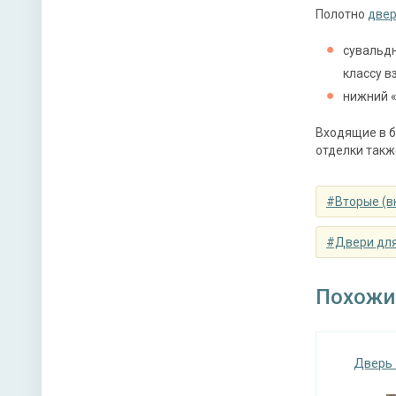
Нижний 
Полотно
двер
Глазок 
сувальдн
классу в
Петли
нижний «
Противо
Входящие в б
отделки такж
Звуко- и
#Вторые (в
#Двери дл
Направл
Похожи
Угол от
Дверь 