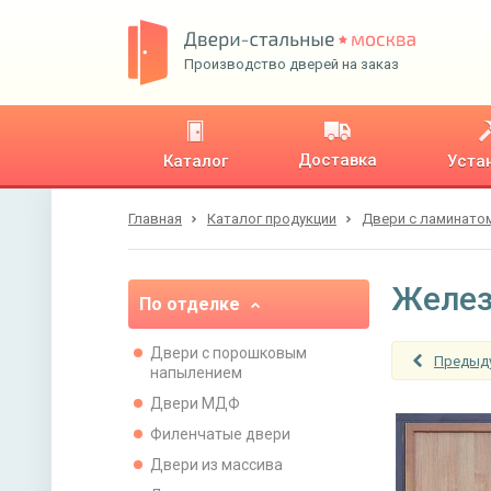
Производство дверей на заказ
Доставка
Каталог
Уста
Главная
Каталог продукции
Двери с ламинато
Желез
По отделке
Двери с порошковым
Предыд
напылением
Двери МДФ
Филенчатые двери
Двери из массива