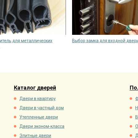
итель для металлических
Выбор замка для входной двер
й
Каталог дверей
По
Двери в квартиру
Ф
Двери в частный дом
Н
Утепленные двери
В
Двери эконом-класса
О
Элитные двери
Д