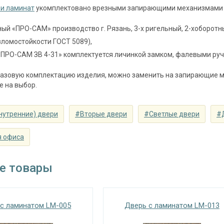
замок
цилиндровый «ПРО-САМ ЗВ 4-31/55» с нажи
и ламинат
укомплектовано врезными запирающими механизмами д
наблюдения
угол обзора 200°
ый «ПРО-САМ» производство г. Рязань, 3-х ригельный, 2-хоборотн
зломостойкости ГОСТ 5089),
⌀22 мм (2 шт.)
ПРО-САМ ЗВ 4-31» комплектуется личинкой замком, фалевыми руч
съемные устройства
блокираторы
азовую комплектацию изделия, можно заменить на запирающие м
Изоляционные материал
е на выбор.
 теплоизоляция
одинарный контур уплотнения, минералова
нутренние) двери
#Вторые двери
#Светлые двери
#
Особенности модели
я офиса
наружное / внутреннее,
ение открывания
левое / правое (на выбор)
е товары
крывания
180°
с ламинатом LM-005
Дверь с ламинатом LM-013