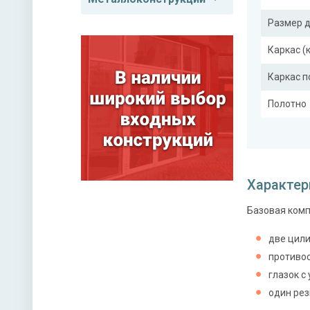
Размер 
Каркас (
Каркас 
Полотно
Притвор
Ребра же
Характер
Базовая комп
Отделка
Отделка
две цили
противо
глазок с
Верхний
один рез