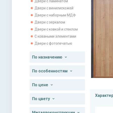
Двери с ламинатом
Двери с винилискожей
Двери с наборным МДФ
Двери с зеркалом
Двери с ковкой и стеклом
С коваными элементами
Двери с фотопечатью
По назначению
По особенностям
По цене
Характе
По цвету
Металлоконструкции