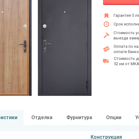
Гарантия 5 л
Срок исполне
Стоимость у
выезда заме
Оплата по на
оплате банко
Стоимость д
52 км от МКАД
ристики
Отделка
Фурнитура
Опции
У
Конструкция