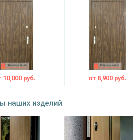
т
10,000
руб.
от
8,900
руб.
ы наших изделий