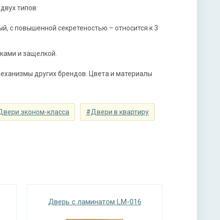
мной ручкой, 3-х ригельный, 2-х оборотный
вух типов:
ый, с повышенной секретеностью – относится к 3
ками и защелкой.
еханизмы других брендов. Цвета и материалы
ы
тная плита URSA или пенопласт (на выбор)
Двери эконом-класса
#Двери в квартиру
Дверь с ламинатом LM-016