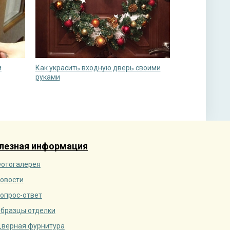
и
Как украсить входную дверь своими
руками
лезная информация
отогалерея
овости
опрос-ответ
бразцы отделки
верная фурнитура