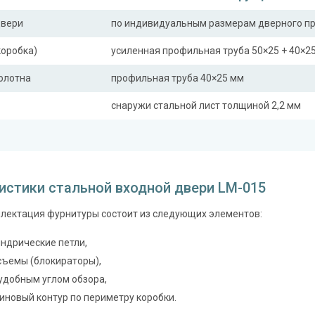
двери
по индивидуальным размерам дверного п
коробка)
усиленная профильная труба 50×25 + 40×2
полотна
профильная труба 40×25 мм
снаружи стальной лист толщиной 2,2 мм
ная планка
профильная труба 40×25 мм
сткости (усилители)
профильная труба 40×25 мм (2 шт.)
истики стальной входной двери LM-015
Отделка
лектация фурнитуры состоит из следующих элементов:
 снаружи
порошковое напыление (цвет на выбор)
 внутри
ндрические петли,
ламинат (образцы ламината)
съемы (блокираторы),
Запирающие устройства и фур
 удобным углом обзора,
 замок
иновый контур по периметру коробки.
сувальдный (сейфовый) «ПРО-САМ 799», 3-